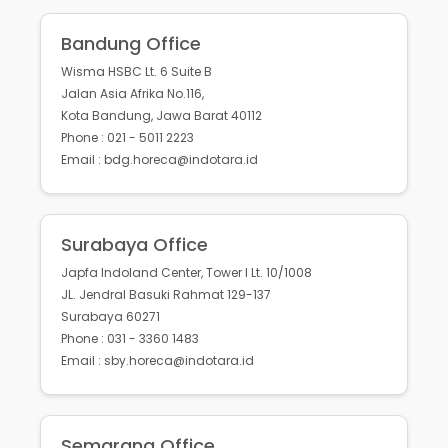
Bandung Office
Wisma HSBC Lt. 6 Suite B
Jalan Asia Afrika No.116,
Kota Bandung, Jawa Barat 40112
Phone : 021 - 5011 2223
Email : bdg.horeca@indotara.id
Surabaya Office
Japfa Indoland Center, Tower I Lt. 10/1008
JL. Jendral Basuki Rahmat 129-137
Surabaya 60271
Phone : 031 - 3360 1483
Email : sby.horeca@indotara.id
Semarang Office