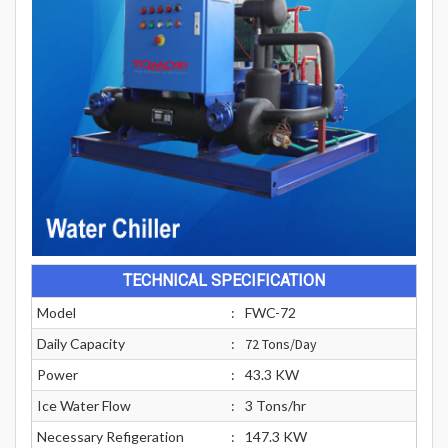
TECHNICAL SPECIFICATION
Model
:
FWC-72
Daily Capacity
:
72 Tons/Day
Power
:
43.3 KW
Ice Water Flow
:
3 Tons/hr
Necessary Refigeration
:
147.3 KW