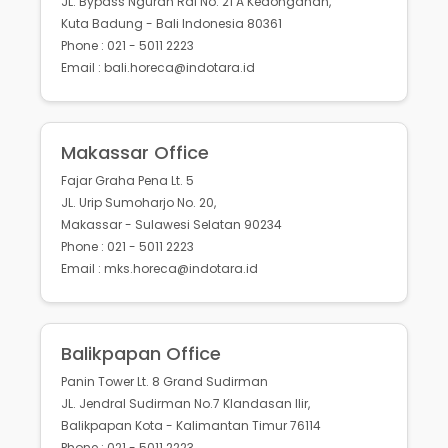
JL. Bypass Ngurah Rai No. 21 A Kedonganan,
Kuta Badung - Bali Indonesia 80361
Phone : 021 - 5011 2223
Email : bali.horeca@indotara.id
Makassar Office
Fajar Graha Pena Lt. 5
JL. Urip Sumoharjo No. 20,
Makassar - Sulawesi Selatan 90234
Phone : 021 - 5011 2223
Email : mks.horeca@indotara.id
Balikpapan Office
Panin Tower Lt. 8 Grand Sudirman
JL. Jendral Sudirman No.7 Klandasan Ilir,
Balikpapan Kota - Kalimantan Timur 76114
Phone : 021 - 5011 2223