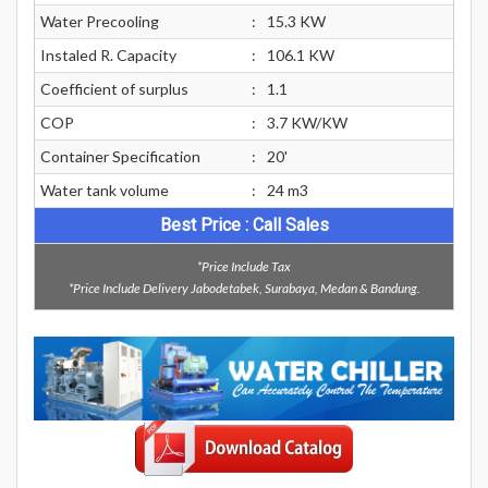
Water Precooling
:
15.3 KW
Instaled R. Capacity
:
106.1 KW
Coefficient of surplus
:
1.1
COP
:
3.7 KW/KW
Container Specification
:
20'
Water tank volume
:
24 m3
Best Price : Call Sales
*Price Include Tax
*Price Include Delivery Jabodetabek, Surabaya, Medan & Bandung.