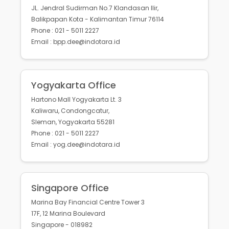
JL. Jendral Sudirman No.7 Klandasan Ilir,
Balikpapan Kota - Kalimantan Timur 76114
Phone : 021 - 5011 2227
Email : bpp.dee@indotara.id
Yogyakarta Office
Hartono Mall Yogyakarta Lt. 3
Kaliwaru, Condongcatur,
Sleman, Yogyakarta 55281
Phone : 021 - 5011 2227
Email : yog.dee@indotara.id
Singapore Office
Marina Bay Financial Centre Tower 3
17F, 12 Marina Boulevard
Singapore - 018982