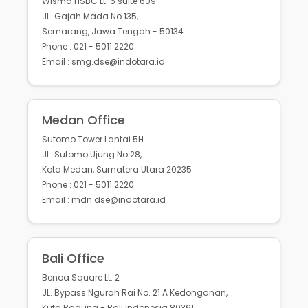
Wisma HSBC Lt. 6 suite 609
JL. Gajah Mada No.135,
Semarang, Jawa Tengah - 50134
Phone : 021 - 5011 2220
Email : smg.dse@indotara.id
Medan Office
Sutomo Tower Lantai 5H
JL. Sutomo Ujung No.28,
Kota Medan, Sumatera Utara 20235
Phone : 021 - 5011 2220
Email : mdn.dse@indotara.id
Bali Office
Benoa Square Lt. 2
JL. Bypass Ngurah Rai No. 21 A Kedonganan,
Kuta Badung - Bali Indonesia 80361