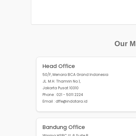
Our Ma
Head Office
50/F, Menara BCA Grand Indonesia
JL. M.H. Thamrin No.1,
Jakarta Pusat 10310
Phone : 021 - 5011 2224
Email : dffe@indotara.id
Bandung Office
Wisma HSBC Lt. 6 Suite B