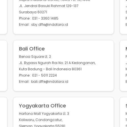
JL. Jendral Basuki Rahmat 129-137
Surabaya 60271
Phone : 031 - 3360 1485
Email : sby.dffe@indotara.id
Bali Office
Benoa Square Lt. 2
JL. Bypass Ngurah Rai No. 21 A Kedonganan,
Kuta Badung - Bali Indonesia 80361
Phone : 021 - 5011 2224
Email : bali.dffe@indotara.id
Yogyakarta Office
Hartono Mall Yogyakarta Lt. 3
Kaliwaru, Condongcatur,
Sleman, Yogyakarta 55281