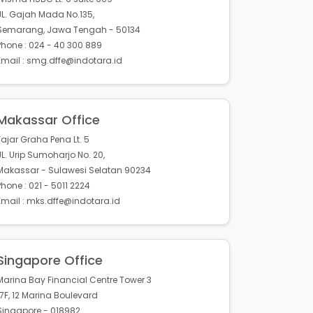
JL. Gajah Mada No.135,
Semarang, Jawa Tengah - 50134
Phone : 024 - 40 300 889
Email : smg.dffe@indotara.id
Makassar Office
Fajar Graha Pena Lt. 5
JL. Urip Sumoharjo No. 20,
Makassar - Sulawesi Selatan 90234
Phone : 021 - 5011 2224
Email : mks.dffe@indotara.id
Singapore Office
Marina Bay Financial Centre Tower 3
17F, 12 Marina Boulevard
Singapore - 018982