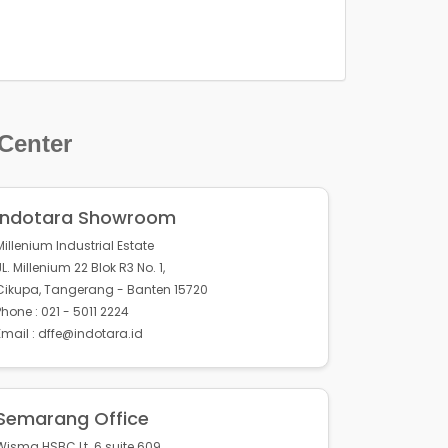
 Center
Indotara Showroom
Millenium Industrial Estate
JL. Millenium 22 Blok R3 No. 1,
Cikupa, Tangerang - Banten 15720
Phone : 021 - 5011 2224
Email : dffe@indotara.id
Semarang Office
Wisma HSBC Lt. 6 suite 609