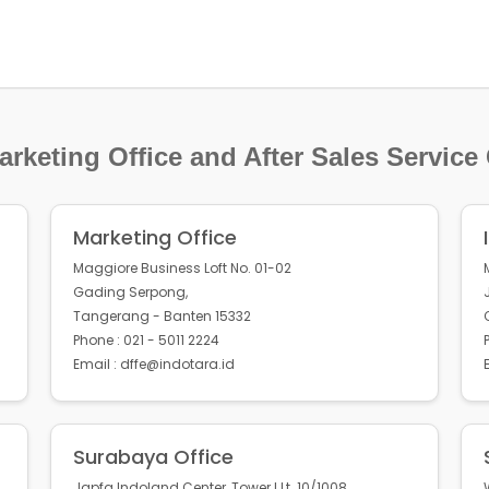
rketing Office and After Sales Service
Marketing Office
Maggiore Business Loft No. 01-02
Gading Serpong,
Tangerang - Banten 15332
Phone : 021 - 5011 2224
Email : dffe@indotara.id
Surabaya Office
Japfa Indoland Center, Tower I Lt. 10/1008