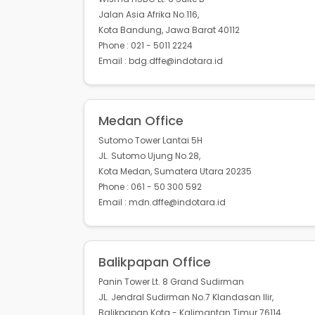
Jalan Asia Afrika No.116,
Kota Bandung, Jawa Barat 40112
Phone : 021 - 5011 2224
Email : bdg.dffe@indotara.id
Medan Office
Sutomo Tower Lantai 5H
JL. Sutomo Ujung No.28,
Kota Medan, Sumatera Utara 20235
Phone : 061 - 50 300 592
Email : mdn.dffe@indotara.id
Balikpapan Office
Panin Tower Lt. 8 Grand Sudirman
JL. Jendral Sudirman No.7 Klandasan Ilir,
Balikpapan Kota - Kalimantan Timur 76114