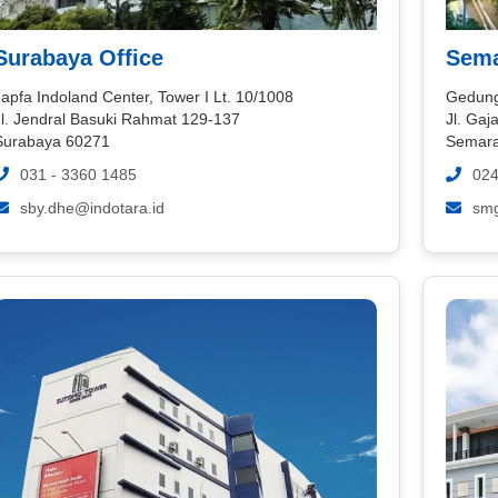
Surabaya Office
Sema
apfa Indoland Center, Tower I Lt. 10/1008
Gedung
Jl. Jendral Basuki Rahmat 129-137
Jl. Ga
Surabaya 60271
Semara
031 - 3360 1485
024
sby.dhe@indotara.id
smg