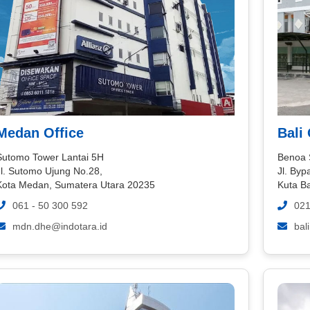
Medan Office
Bali 
Sutomo Tower Lantai 5H
Benoa 
Jl. Sutomo Ujung No.28,
Jl. By
Kota Medan, Sumatera Utara 20235
Kuta B
061 - 50 300 592
021
mdn.dhe@indotara.id
bal