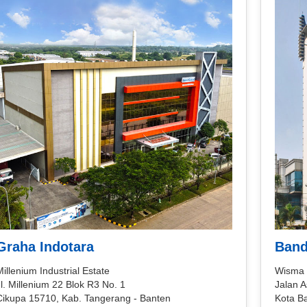
Graha Indotara
Band
illenium Industrial Estate
Wisma 
l. Millenium 22 Blok R3 No. 1
Jalan A
Cikupa 15710, Kab. Tangerang - Banten
Kota B