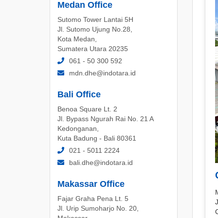
Medan Office
Sutomo Tower Lantai 5H
Jl. Sutomo Ujung No.28,
Kota Medan,
Sumatera Utara 20235
061 - 50 300 592
mdn.dhe@indotara.id
Bali Office
Benoa Square Lt. 2
Jl. Bypass Ngurah Rai No. 21 A
Kedonganan,
Kuta Badung - Bali 80361
021 - 5011 2224
bali.dhe@indotara.id
Makassar Office
M
Fajar Graha Pena Lt. 5
J
Jl. Urip Sumoharjo No. 20,
Makassar