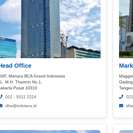
Head Office
Mark
50/F, Menara BCA Grand Indonesia
Maggio
JL. M.H. Thamrin No.1,
Gading
Jakarta Pusat 10310
Tanger
021 - 5011 2224
021
dhe@indotara.id
dhe