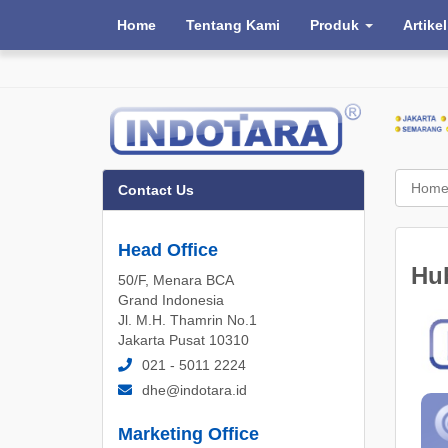
Home
Tentang Kami
Produk
Artikel
Hom
Contact Us
Head Office
Hu
50/F, Menara BCA
Grand Indonesia
Jl. M.H. Thamrin No.1
Jakarta Pusat 10310
021 - 5011 2224
dhe@indotara.id
Marketing Office