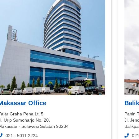
Makassar Office
Bali
Fajar Graha Pena Lt. 5
Panin 
l. Urip Sumoharjo No. 20,
Jl. Jen
Makassar - Sulawesi Selatan 90234
Balikp
021 - 5011 2224
021