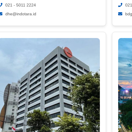
021 - 5011 2224
021
dhe@indotara.id
bdg