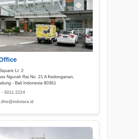
Office
Square Lt. 2
pass Ngurah Rai No. 21 A Kedonganan,
adung - Bali Indonesia 80361
 - 5011 2224
i.dhe@indotara.id