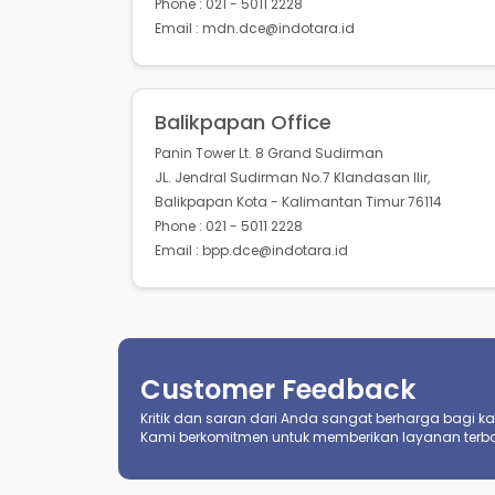
Phone : 021 - 5011 2228
Email : mdn.dce@indotara.id
Balikpapan Office
Panin Tower Lt. 8 Grand Sudirman
JL. Jendral Sudirman No.7 Klandasan Ilir,
Balikpapan Kota - Kalimantan Timur 76114
Phone : 021 - 5011 2228
Email : bpp.dce@indotara.id
Customer Feedback
Kritik dan saran dari Anda sangat berharga bagi kami
Kami berkomitmen untuk memberikan layanan terba