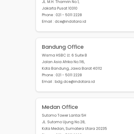
JL. M.H. Thamrin No.1,
Jakarta Pusat 10310
Phone : 021 - 5011 2228
Email : dce@indotara.id
Bandung Office
Wisma HSBC Lt. 6 Suite B
Jalan Asia Afrika No.116,
Kota Bandung, Jawa Barat 40112
Phone : 021 - 5011 2228
Email : bdg.dce@indotara.id
Medan Office
Sutomo Tower Lantai 5H
JL. Sutomo Ujung No.28,
Kota Medan, Sumatera Utara 20235