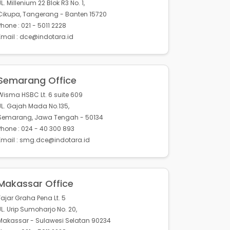
JL. Millenium 22 Blok R3 No. 1,
Cikupa, Tangerang - Banten 15720
Phone : 021 - 5011 2228
Email : dce@indotara.id
Semarang Office
Wisma HSBC Lt. 6 suite 609
JL. Gajah Mada No.135,
Semarang, Jawa Tengah - 50134
Phone : 024 - 40 300 893
Email : smg.dce@indotara.id
Makassar Office
Fajar Graha Pena Lt. 5
JL. Urip Sumoharjo No. 20,
Makassar - Sulawesi Selatan 90234