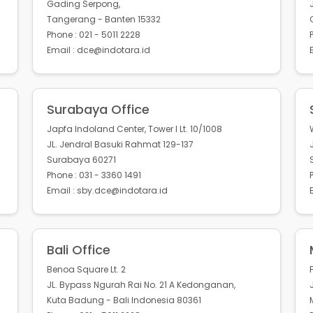
Gading Serpong,
Tangerang - Banten 15332
Phone : 021 - 5011 2228
Email : dce@indotara.id
Surabaya Office
Japfa Indoland Center, Tower I Lt. 10/1008
JL. Jendral Basuki Rahmat 129-137
Surabaya 60271
Phone : 031 - 3360 1491
Email : sby.dce@indotara.id
Bali Office
Benoa Square Lt. 2
JL. Bypass Ngurah Rai No. 21 A Kedonganan,
Kuta Badung - Bali Indonesia 80361