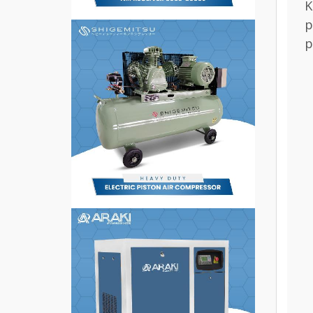
K
p
p