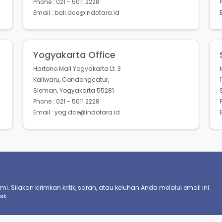
Phone : 021 - 5011 2228
Email : bali.dce@indotara.id
Yogyakarta Office
Hartono Mall Yogyakarta Lt. 3
Kaliwaru, Condongcatur,
Sleman, Yogyakarta 55281
Phone : 021 - 5011 2228
Email : yog.dce@indotara.id
. Silakan kirimkan kritik, saran, atau keluhan Anda melalui email ini.
ik.