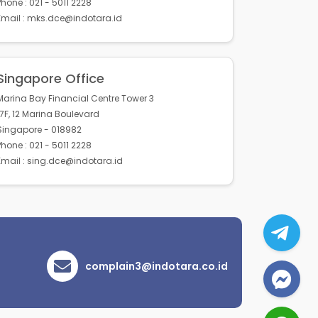
Phone : 021 - 5011 2228
Email : mks.dce@indotara.id
Singapore Office
Marina Bay Financial Centre Tower 3
17F, 12 Marina Boulevard
Singapore - 018982
Phone : 021 - 5011 2228
Email : sing.dce@indotara.id
complain3@indotara.co.id