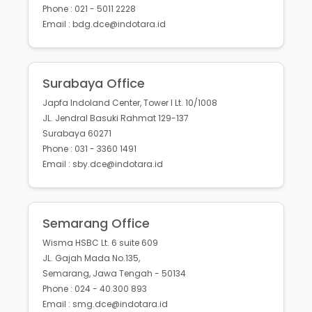
Phone : 021 - 5011 2228
Email : bdg.dce@indotara.id
Surabaya Office
Japfa Indoland Center, Tower I Lt. 10/1008
JL. Jendral Basuki Rahmat 129-137
Surabaya 60271
Phone : 031 - 3360 1491
Email : sby.dce@indotara.id
Semarang Office
Wisma HSBC Lt. 6 suite 609
JL. Gajah Mada No.135,
Semarang, Jawa Tengah - 50134
Phone : 024 - 40 300 893
Email : smg.dce@indotara.id