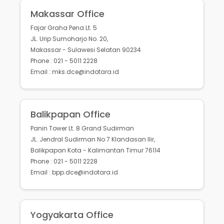
Makassar Office
Fajar Graha Pena Lt. 5
JL. Urip Sumoharjo No. 20,
Makassar - Sulawesi Selatan 90234
Phone : 021 - 5011 2228
Email : mks.dce@indotara.id
Balikpapan Office
Panin Tower Lt. 8 Grand Sudirman
JL. Jendral Sudirman No.7 Klandasan Ilir,
Balikpapan Kota - Kalimantan Timur 76114
Phone : 021 - 5011 2228
Email : bpp.dce@indotara.id
Yogyakarta Office