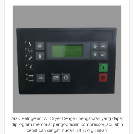
Araki Refrigerant Air Dryer Dengan pengaturan yang dapat
diprogram membuat pengoprasian kompressor jadi lebih
cepat dan sangat mudah untuk digunakan.