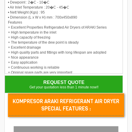
• Dewpoint : 2�C - 10�C
• Air Inlet Temperature : 20�C - 45�C
• Nett Weight (Kgs) : 95
• Dimension (L x W x H) mm : 700x450x890
Features
+ Excellent Properties Refrigerated Air Dryers of ARAKI Series
+ High temperature in the inlet
+ High capacity of freezing
+ The temperature of the dew point is steady
+ Excellent drainage
+ High quality parts and fittings with long lifespan are adopted
+ Nice appearance
+ Easy application
+ Continuous working is reliable
+ Original spare parts are very important.
+ Using original spare parts can make your unit last longer.
REQUEST QUOTE
+ Be careful in using nonoriginal spare parts,
+ because it can make your unit damaged
Get your quotation less than 1 minute now!!
KOMPRESOR ARAKI REFRIGERANT AIR DRYER
SPECIAL FEATURES :