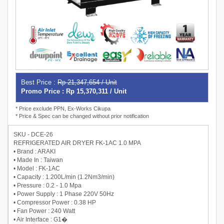
Best Price :
Rp 21,347,654 / Unit
Promo Price : Rp 15,370,311 / Unit
* Price exclude PPN, Ex-Works Cikupa
* Price & Spec can be changed without prior notification
SKU - DCE-26
REFRIGERATED AIR DRYER FK-1AC 1.0 MPA
• Brand : ARAKI
• Made In : Taiwan
• Model : FK-1AC
• Capacity : 1.200L/min (1.2Nm3/min)
• Pressure : 0.2 - 1.0 Mpa
• Power Supply : 1 Phase 220V 50Hz
• Compressor Power : 0.38 HP
• Fan Power : 240 Watt
• Air Interface : G1�