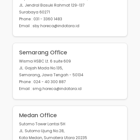
JL. Jendral Basuki Rahmat 129-137
Surabaya 60271
Phone : 031 - 3360 1483
Email : sby.horeca@indotara.id
Semarang Office
Wisma HSBC Lt. 6 suite 609
JL. Gajah Mada No.135,
Semarang, Jawa Tengah - 50134
Phone : 024 - 40 300 887
Email : smg.horeca@indotara.id
Medan Office
Sutomo Tower Lantai 5H
JL. Sutomo Ujung No.28,
Kota Medan, Sumatera Utara 20235