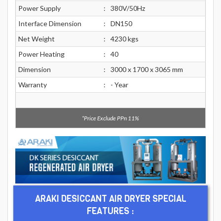
Power Supply
:
380V/50Hz
Interface Dimension
:
DN150
Net Weight
:
4230 kgs
Power Heating
:
40
Dimension
:
3000 x 1700 x 3065 mm
Warranty
:
- Year
*Price Exclude PPn 11%
ARAKI DESICCANT AIR DRYER SPECIAL
FEATURES :