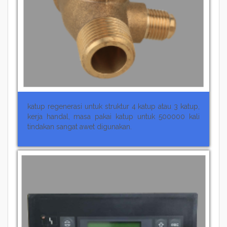
katup regenerasi untuk struktur 4 katup atau 3 katup,
kerja handal, masa pakai katup untuk 500000 kali
tindakan sangat awet digunakan.