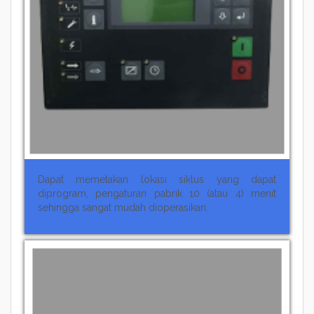
Dapat memetakan lokasi siklus yang dapat
diprogram, pengaturan pabrik 10 (atau 4) menit
sehingga sangat mudah dioperasikan.