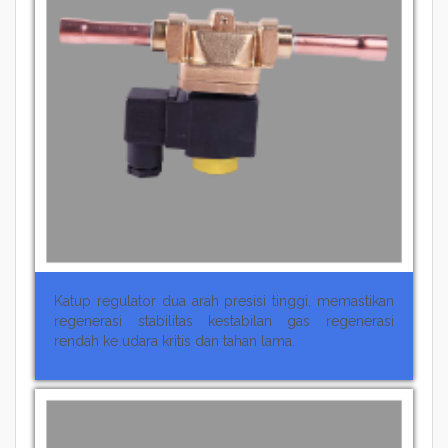
Katup regulator dua arah presisi tinggi, memastikan
regenerasi stabilitas kestabilan gas regenerasi
rendah ke udara kritis dan tahan lama.