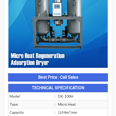
Best Price : Call Sales
TECHNICAL SPECIFICATION
Model
:
DK-100H
Type
:
Micro Heat
Capacity
:
110 Nm³/min