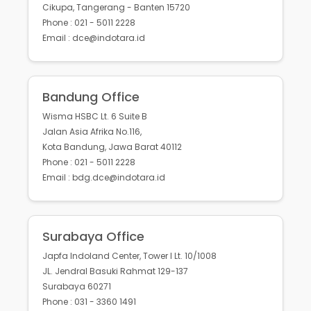
Cikupa, Tangerang - Banten 15720
Phone : 021 - 5011 2228
Email : dce@indotara.id
Bandung Office
Wisma HSBC Lt. 6 Suite B
Jalan Asia Afrika No.116,
Kota Bandung, Jawa Barat 40112
Phone : 021 - 5011 2228
Email : bdg.dce@indotara.id
Surabaya Office
Japfa Indoland Center, Tower I Lt. 10/1008
JL. Jendral Basuki Rahmat 129-137
Surabaya 60271
Phone : 031 - 3360 1491