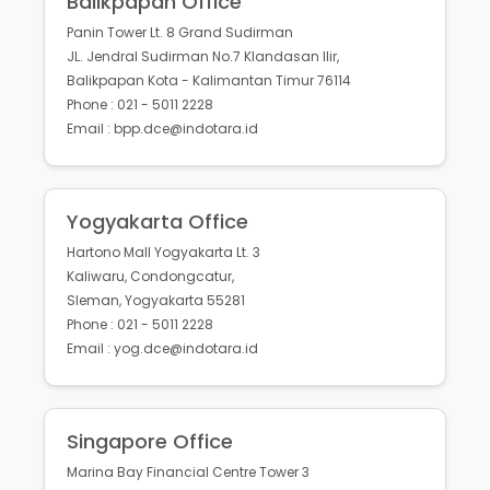
Balikpapan Office
Panin Tower Lt. 8 Grand Sudirman
JL. Jendral Sudirman No.7 Klandasan Ilir,
Balikpapan Kota - Kalimantan Timur 76114
Phone : 021 - 5011 2228
Email : bpp.dce@indotara.id
Yogyakarta Office
Hartono Mall Yogyakarta Lt. 3
Kaliwaru, Condongcatur,
Sleman, Yogyakarta 55281
Phone : 021 - 5011 2228
Email : yog.dce@indotara.id
Singapore Office
Marina Bay Financial Centre Tower 3