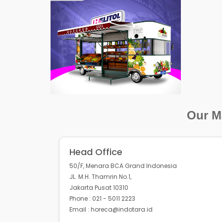
Our Ma
Head Office
50/F, Menara BCA Grand Indonesia
JL. M.H. Thamrin No.1,
Jakarta Pusat 10310
Phone : 021 - 5011 2223
Email : horeca@indotara.id