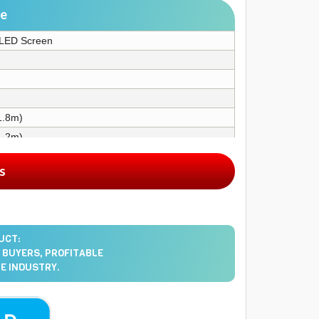
ce
/ LED Screen
1.8m)
1.2m)
es
UCT:
 BUYERS, PROFITABLE
E INDUSTRY.