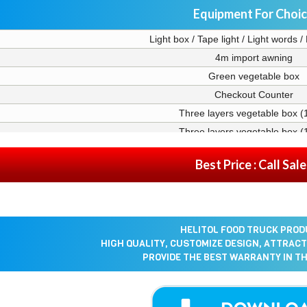
Equipment For Choi
Light box / Tape light / Light words 
4m import awning
Green vegetable box
Checkout Counter
Three layers vegetable box (
Three layers vegetable box (
Rounded vegetable box
Best Price : Call Sal
HELITOL FOOD TRUCK PROD
HIGH QUALITY, CUSTOMIZE DESIGN, ATTRACT
PROVIDE THE BEST WARRANTY IN TH