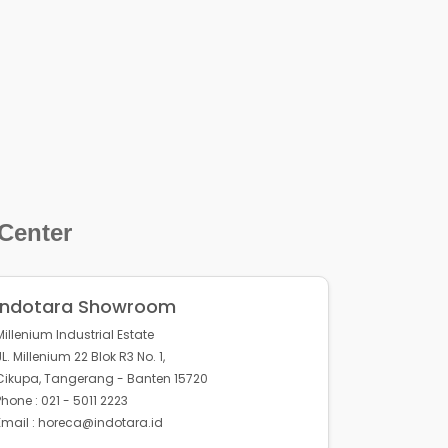
 Center
Indotara Showroom
Millenium Industrial Estate
JL. Millenium 22 Blok R3 No. 1,
Cikupa, Tangerang - Banten 15720
Phone : 021 - 5011 2223
Email : horeca@indotara.id