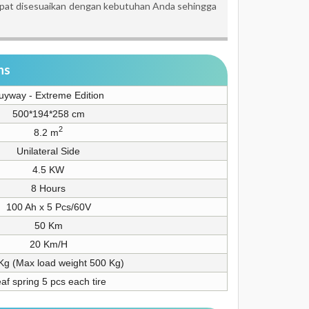
apat disesuaikan dengan kebutuhan Anda sehingga
ns
uyway - Extreme Edition
500*194*258 cm
2
8.2 m
Unilateral Side
4.5 KW
8 Hours
100 Ah x 5 Pcs/60V
50 Km
20 Km/H
Kg (Max load weight 500 Kg)
af spring 5 pcs each tire