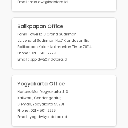
Email : mks.dwt@indotara.id
Balikpapan Office
Panin Tower Lt. 8 Grand Sudirman
JL. Jendral Sudirman No.7 Klandasan Ilir,
Balikpapan Kota - Kalimantan Timur 76114
Phone : 021 - 5011 2229
Email : bpp.dwt@indotara.id
Yogyakarta Office
Hartono Mall Yogyakarta Lt. 3
Kaliwaru, Condongcatur,
Sleman, Yogyakarta 55281
Phone : 021 - 5011 2229
Email : yog.dwt@indotara.id