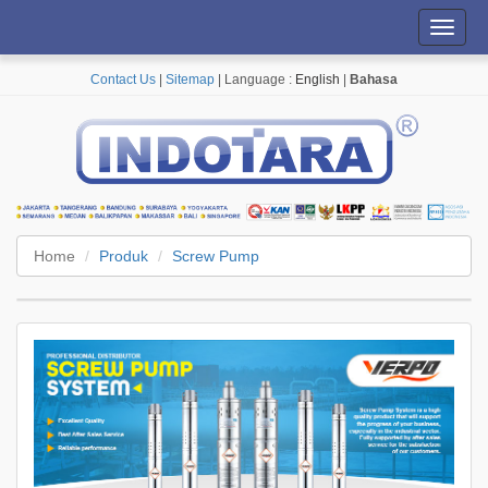
Toggl
navig
Contact Us
|
Sitemap
| Language :
English
|
Bahasa
Home
Produk
Screw Pump