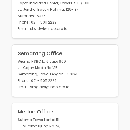
Japfa Indoland Center, Tower I Lt. 10/1008
JL. Jendral Basuki Rahmat 129-137
Surabaya 60271
Phone : 021 - 5011 2229
Email : sby.dwt@indotara.id
Semarang Office
Wisma HSBC Lt. 6 suite 609
JL. Gajah Mada No.135,
Semarang, Jawa Tengah - 50134
Phone : 021 - 5011 2229
Email : smg.dwt@indotara.id
Medan Office
Sutomo Tower Lantai 5H
JL. Sutomo Ujung No.28,