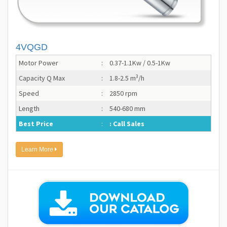
4VQGD
Motor Power
:
0.37-1.1Kw / 0.5-1Kw
3
Capacity Q Max
:
1.8-2.5 m
/h
Speed
:
2850 rpm
Length
:
540-680 mm
Best Price
:
: Call Sales
Learn More