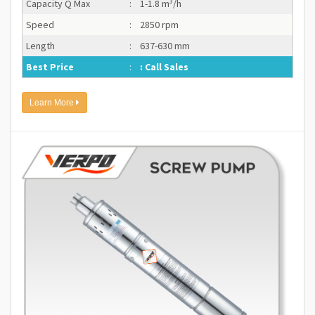
3
Capacity Q Max
:
1-1.8 m
/h
Speed
:
2850 rpm
Length
:
637-630 mm
Best Price
:
: Call Sales
Learn More