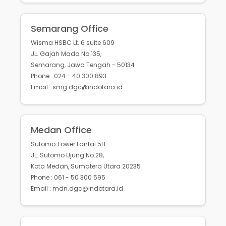
Semarang Office
Wisma HSBC Lt. 6 suite 609
JL. Gajah Mada No.135,
Semarang, Jawa Tengah - 50134
Phone : 024 - 40 300 893
Email : smg.dgc@indotara.id
Medan Office
Sutomo Tower Lantai 5H
JL. Sutomo Ujung No.28,
Kota Medan, Sumatera Utara 20235
Phone : 061 - 50 300 595
Email : mdn.dgc@indotara.id