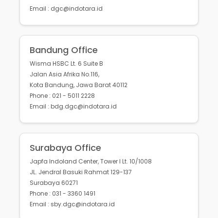
Email : dgc@indotara.id
Bandung Office
Wisma HSBC Lt. 6 Suite B
Jalan Asia Afrika No.116,
Kota Bandung, Jawa Barat 40112
Phone : 021 - 5011 2228
Email : bdg.dgc@indotara.id
Surabaya Office
Japfa Indoland Center, Tower I Lt. 10/1008
JL. Jendral Basuki Rahmat 129-137
Surabaya 60271
Phone : 031 - 3360 1491
Email : sby.dgc@indotara.id