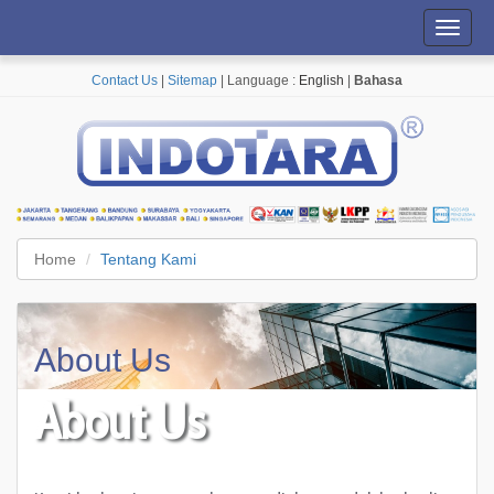
Toggl
navig
Contact Us
|
Sitemap
| Language :
English
|
Bahasa
Home
Tentang Kami
About Us
About Us