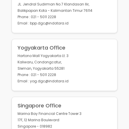
JL. Jendral Sudirman No.7 Klandasan Ilir,
Balikpapan Kota - Kalimantan Timur 76114
Phone : 021 - 5011 2228
Email : bpp.dgc@indotara.id
Yogyakarta Office
Hartono Mall Yogyakarta Lt. 3
Kaliwaru, Condongcatur,
Sleman, Yogyakarta 55281
Phone : 021 - 5011 2228
Email : yog.dgc@indotara.id
Singapore Office
Marina Bay Financial Centre Tower 3
17F, 12 Marina Boulevard
Singapore - 018982