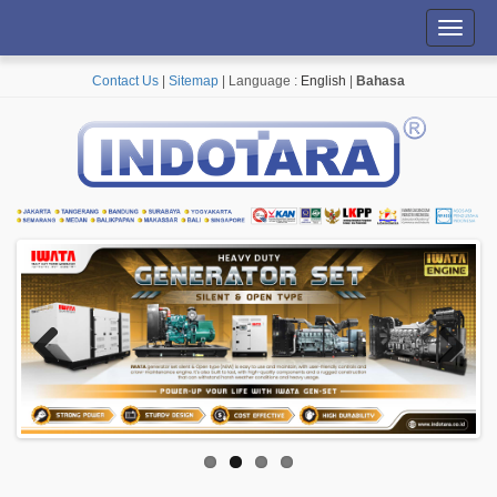
Toggl
navig
Contact Us
|
Sitemap
| Language :
English
|
Bahasa
Previous
Next