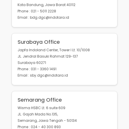
Kota Bandung, Jawa Barat 40112
Phone : 021 - 5011 2228
Email : bdg.dgc@indotara.id
Surabaya Office
Japfa Indoland Center, Tower I Lt. 10/1008
JL. Jendral Basuki Rahmat 129-137
Surabaya 60271
Phone : 031 - 3360 1491
Email : sby.dgc@indotara.id
Semarang Office
Wisma HSBC Lt. 6 suite 609
JL. Gajah Mada No.135,
Semarang, Jawa Tengah - 50134
Phone : 024 - 40 300 893