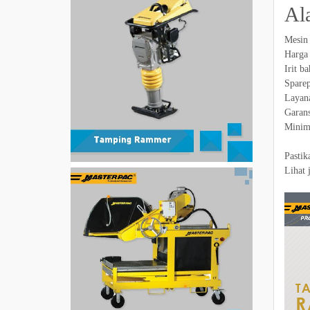
Al
Mesin 
Harga 
Irit b
Sparep
Layana
Garans
Minim
Pastik
Lihat 