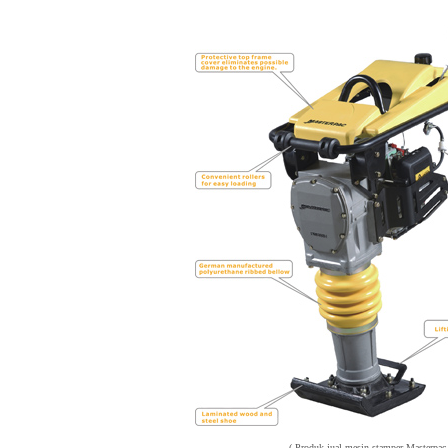
( Produk jual mesin stamper Masterpac 