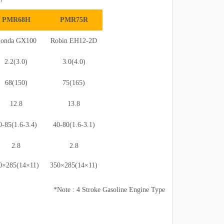
PMR68H
PMR75R
onda GX100
Robin EH12-2D
2.2(3.0)
3.0(4.0)
68(150)
75(165)
12.8
13.8
0-85(1.6-3.4)
40-80(1.6-3.1)
2.8
2.8
0×285(14×11)
350×285(14×11)
*Note : 4 Stroke Gasoline Engine Type