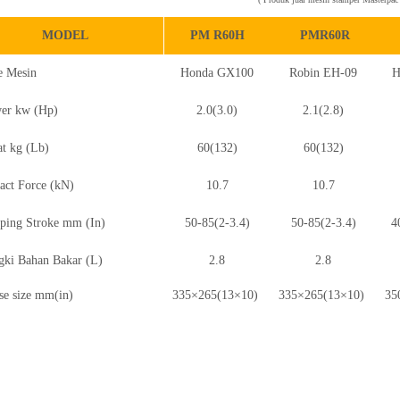
MODEL
PM R60H
PMR60R
 Mesin
Honda GX100
Robin EH-09
H
r kw (Hp)
2.0(3.0)
2.1(2.8)
 kg (Lb)
60(132)
60(132)
t Force (kN)
10.7
10.7
ng Stroke mm (In)
50-85(2-3.4)
50-85(2-3.4)
4
i Bahan Bakar (L)
2.8
2.8
 size mm(in)
335×265(13×10)
335×265(13×10)
35