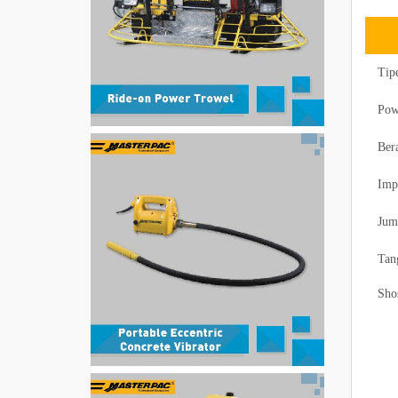
Tipe
Powe
Berat
Impac
Jumpi
Tangk
Shose