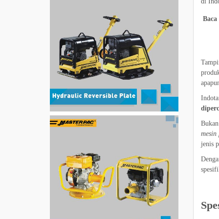
di Ind
Baca 
Tampi
produk
apapun
Indota
diperc
Bukan 
mesin 
jenis 
Denga
spesif
Spe