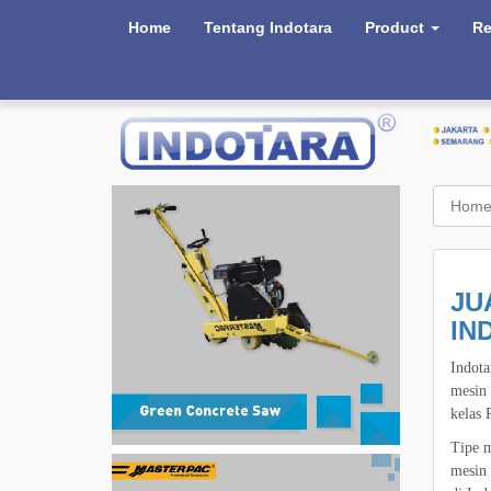
Home
Tentang Indotara
Product
Re
Hom
JU
IN
Indota
mesin 
kelas 
Tipe m
mesin