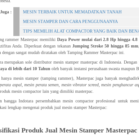
onesia.
Juga :
MESIN TERBAIK UNTUK MEMADATKAN TANAH
MESIN STAMPER DAN CARA PENGGUNAANYA
TIPS MEMILIH ALAT COMPACTOR YANG BAIK DAN BEN
ng rammer Masterpac memiliki
Daya Power mulai dari 2.8 Hp hingga 4.8
tifitas Anda. Diperkuat dengan tekanan
Jumping Stroke 50 hingga 85 mm
 dengan sangat mudah diratakan oleh Tamping Rammer Masterpac ini.
ra merupakan sole distributor mesin stamper masterpac di Indonesia. Dengan 
aya di lebih dari 10 Tahun
oleh banyak instansi perusahaan swasta maupun 
hanya mesin stamper (tamping rammer), Masterpac juga banyak menghadirka
perata aspal, mesin perata semen, mesin vibrator screed, mesin penghancur a
produk mesin compactor lain yang dimiliki masterpac.
n bangga Indotara persembahkan mesin compactor profesional untuk mening
ikasi lengkap mengenai produk jual mesin stamper Masterpac:
sifikasi Produk Jual Mesin Stamper Masterpac