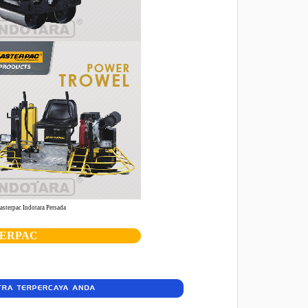
terpac Indotara Persada
TERPAC