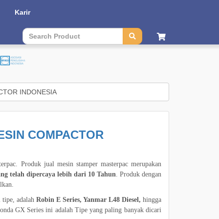
Karir
Contact Us
|
Sitemap
| Language :
English
|
Bahasa
CTOR INDONESIA
MESIN COMPACTOR
sterpac. Produk jual mesin stamper masterpac merupakan
g telah dipercaya lebih dari 10 Tahun
. Produk dengan
lkan.
 tipe, adalah
Robin E Series, Yanmar L48 Diesel,
hingga
nda GX Series ini adalah Tipe yang paling banyak dicari