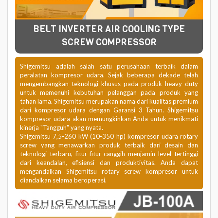
BELT INVERTER AIR COOLING TYPE
SCREW COMPRESSOR
Shigemitsu adalah salah satu perusahaan terbaik dalam
peralatan kompresor udara. Sejak beberapa dekade telah
mengembangkan teknologi khusus pada produk heavy duty
untuk memenuhi kebutuhan pelanggan pada produk yang
tahan lama. Shigemitsu merupakan nama dari kualitas premium
dari kompresor udara dengan Garansi 3 Tahun. Shigemitsu
kompresor udara akan memungkinkan Anda untuk menikmati
kinerja "Tangguh" yang nyata.
Shigemitsu 7,5-260 kW (10-350 hp) kompresor udara rotary
screw yang menawarkan produk terbaik dari desain dan
teknologi terbaru, fitur-fitur canggih menjamin level tertinggi
dari keandalan, efisiensi dan produktivitas. Anda dapat
mengandalkan Shigemitsu rotary screw kompresor untuk
diandalkan selama beroperasi.