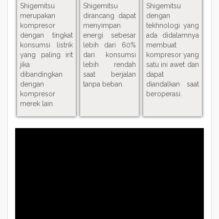
Shigemitsu
Shigemitsu
Shigemitsu
merupakan
dirancang dapat
dengan
kompresor
menyimpan
tekhnologi yang
dengan tingkat
energi sebesar
ada didalamnya
konsumsi listrik
lebih dari 60%
membuat
yang paling irit
dari konsumsi
kompresor yang
jika
lebih rendah
satu ini awet dan
dibandingkan
saat berjalan
dapat
dengan
tanpa beban.
diandalkan saat
kompresor
beroperasi.
merek lain.