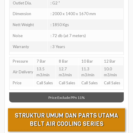
Outlet Dia.
: G2 "
Dimension
: 2000 x 1400 x 1670 mm
Nett Weight
: 1850 Kgs
Noise
: 72 db (at 7 meters)
Warranty
: 3 Years
Pressure
7 Bar
8 Bar
10 Bar
12 Bar
13.5
12.7
11.3
10.0
Air Delivery
m3/min
m3/min
m3/min
m3/min
Price
Call Sales
Call Sales
Call Sales
Call Sales
Price Exclude PPn 11%
STRUKTUR UMUM DAN PARTS UTAMA
BELT AIR COOLING SERIES