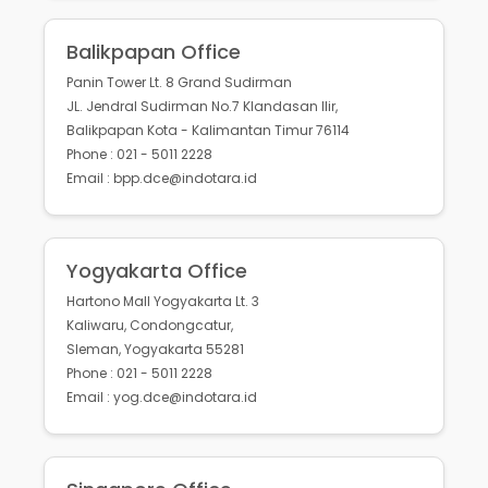
Balikpapan Office
Panin Tower Lt. 8 Grand Sudirman
JL. Jendral Sudirman No.7 Klandasan Ilir,
Balikpapan Kota - Kalimantan Timur 76114
Phone : 021 - 5011 2228
Email : bpp.dce@indotara.id
Yogyakarta Office
Hartono Mall Yogyakarta Lt. 3
Kaliwaru, Condongcatur,
Sleman, Yogyakarta 55281
Phone : 021 - 5011 2228
Email : yog.dce@indotara.id