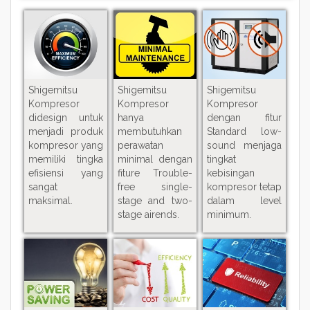
Shigemitsu
Shigemitsu
Shigemitsu
Kompresor
Kompresor
Kompresor
didesign untuk
hanya
dengan fitur
menjadi produk
membutuhkan
Standard low-
kompresor yang
perawatan
sound menjaga
memiliki tingka
minimal dengan
tingkat
efisiensi yang
fiture Trouble-
kebisingan
sangat
free single-
kompresor tetap
maksimal.
stage and two-
dalam level
stage airends.
minimum.