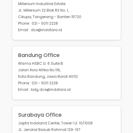
Millenium Industrial Estate
JL. Millenium 22 Blok R3 No. 1,
Cikupa, Tangerang - Banten 15720
Phone : 021 - 5011 2228
Email : dce@indotara.id
Bandung Office
Wisma HSBC Lt. 6 Suite B
Jalan Asia Afrika No.116,
Kota Bandung, Jawa Barat 40112
Phone : 021 - 5011 2228
Email : bdg.dce@indotara.id
Surabaya Office
Japfa Indoland Center, Tower I Lt. 10/1008
JL. Jendral Basuki Rahmat 129-137