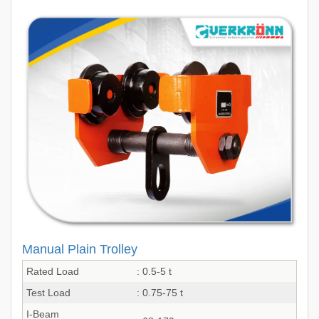
Manual Plain Trolley
Rated Load
: 0.5-5 t
Test Load
: 0.75-75 t
I-Beam