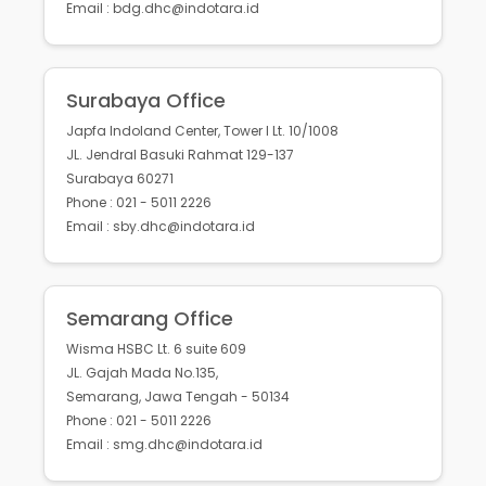
Email : bdg.dhc@indotara.id
Surabaya Office
Japfa Indoland Center, Tower I Lt. 10/1008
JL. Jendral Basuki Rahmat 129-137
Surabaya 60271
Phone : 021 - 5011 2226
Email : sby.dhc@indotara.id
Semarang Office
Wisma HSBC Lt. 6 suite 609
JL. Gajah Mada No.135,
Semarang, Jawa Tengah - 50134
Phone : 021 - 5011 2226
Email : smg.dhc@indotara.id