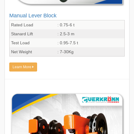
Manual Lever Block
Rated Load
: 0.75-6 t
Stanard Lift
: 2.5-3 m
Test Load
: 0.95-7.5 t
Net Weight
: 7-30Kg
Learn More