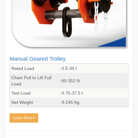
Manual Geared Trolley
Rated Load
: 0.5-30 t
Chain Pull to Lift Full
: 60-352 N
Load
Test Load
: 0.75-37.5 t
Net Weight
: 9-245 Kg
Learn More