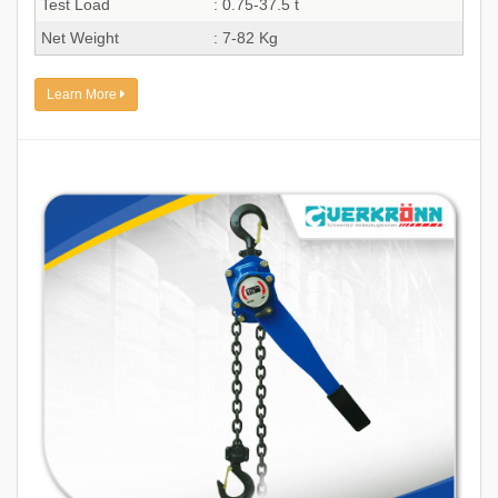
Test Load
: 0.75-37.5 t
Net Weight
: 7-82 Kg
Learn More