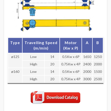
Type
Travelling Speed
Motor
A
B
C
(m/min)
(Kw x P)
ø125
Low
14
0.5Kw x 6P
1650
1250
120
High
20
0.75Kw x 4P
2400
2000
ø160
Low
14
0.5Kw x 6P
2000
1500
150
High
20
0.75Kw x 4P
3000
2500