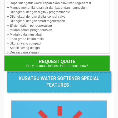
+ Dapat mengatur waktu kapan akan dilakukan regenerasi
+ Mampu menghilangkan air dari kapur dan magnesium
+ Dilengkapi dengan digitaly programmable
+ Dilengkapi dengan digital control valve
+ Dilengkapi dengan smart regeneration
+ Efisien dalam pengoperasian
+ Mudah dalam pengoperasian
+ Mudah dalam instalasi
+ Food grade kation resin
+ Ukuran yang compact
+ Space saving design
+ Desain yang elegan
+ Anti bocor
REQUEST QUOTE
+ Irit listrik
Get your quotation less than 1 minute now!!
KUSATSU WATER SOFTENER SPECIAL
FEATURES :