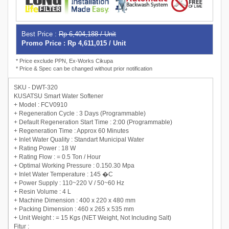
Best Price :
Rp 6,404,188 / Unit
Promo Price : Rp 4,611,015 / Unit
* Price exclude PPN, Ex-Works Cikupa
* Price & Spec can be changed without prior notification
SKU - DWT-320
KUSATSU Smart Water Softener
+ Model : FCV0910
+ Regeneration Cycle : 3 Days (Programmable)
+ Default Regeneration Start Time : 2:00 (Programmable)
+ Regeneration Time : Approx 60 Minutes
+ Inlet Water Quality : Standart Municipal Water
+ Rating Power : 18 W
+ Rating Flow : = 0.5 Ton / Hour
+ Optimal Working Pressure : 0.150.30 Mpa
+ Inlet Water Temperature : 145 �C
+ Power Supply : 110~220 V / 50~60 Hz
+ Resin Volume : 4 L
+ Machine Dimension : 400 x 220 x 480 mm
+ Packing Dimension : 460 x 265 x 535 mm
+ Unit Weight : = 15 Kgs (NET Weight, Not Including Salt)
Fitur :