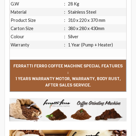
G.W
:
28 Kg
Material
:
Stainless Steel
Product Size
:
310 x 220 x 370 mm
Carton Size
:
380 x 280 x 430mm
Colour
:
Silver
Warranty
:
1 Year (Pump + Heater)
FERRATTI FERRO COFFEE MACHINE SPECIAL FEATURES
:
1 YEARS WARRANTY MOTOR, WARRANTY, BODY RUST,
AFTER SALES SERVICE.