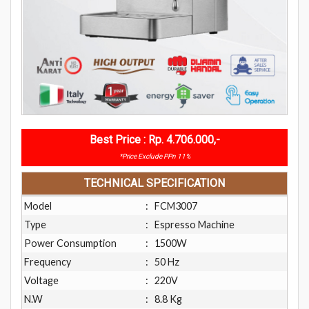
Best Price : Rp. 4.706.000,-
*Price Exclude PPn 11%
TECHNICAL SPECIFICATION
Model
:
FCM3007
Type
:
Espresso Machine
Power Consumption
:
1500W
Frequency
:
50 Hz
Voltage
:
220V
N.W
:
8.8 Kg