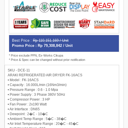
Best Price :
Rp 110,151,169 / Unit
Promo Price : Rp 79,308,842 / Unit
* Price exclude PPN, Ex-Works Cikupa
* Price & Spec can be changed without prior notification
SKU - DCE-11
ARAKI REFRIGERATED AIR DRYER FK-16ACS
• Model : FK-16ACS
• Capacity : 16.000L/min (16Nm3/min)
• Pressure Range : 0.6 - 1.0 Mpa
• Power Supply : 3 Phase 380V 50Hz
• Compressor Power : 3 HP
• Fan Power : 2x190 Watt
• Air Interface : DN65
• Dewpoint : 2�C - 10�C
• Ambient Temp Range : 5�C - 38�C
• Air Inlet Temperature Range : 20�C - 45�C