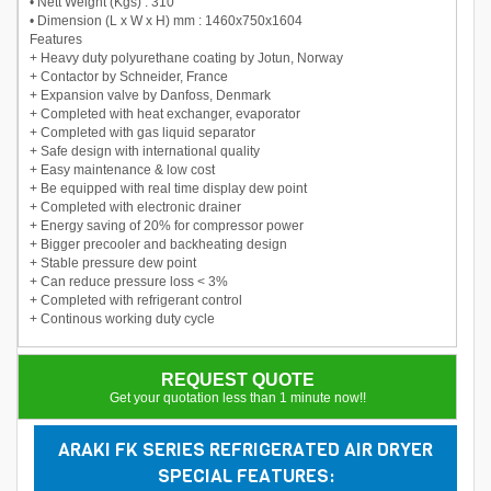
• Nett Weight (Kgs) : 310
• Dimension (L x W x H) mm : 1460x750x1604
Features
+ Heavy duty polyurethane coating by Jotun, Norway
+ Contactor by Schneider, France
+ Expansion valve by Danfoss, Denmark
+ Completed with heat exchanger, evaporator
+ Completed with gas liquid separator
+ Safe design with international quality
+ Easy maintenance & low cost
+ Be equipped with real time display dew point
+ Completed with electronic drainer
+ Energy saving of 20% for compressor power
+ Bigger precooler and backheating design
+ Stable pressure dew point
+ Can reduce pressure loss < 3%
+ Completed with refrigerant control
+ Continous working duty cycle
REQUEST QUOTE
Get your quotation less than 1 minute now!!
ARAKI FK SERIES REFRIGERATED AIR DRYER
SPECIAL FEATURES: