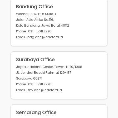
Bandung Office
Wisma HSBC Lt. 6 Suite B
Jalan Asia Afrika No.116,
Kota Bandung, Jawa Barat 40112
Phone : 021 - 5011 2226
Email : bdg.dhc@indotara.id
Surabaya Office
Japfa Indoland Center, Tower I Lt. 10/1008
JL. Jendral Basuki Rahmat 129-137
Surabaya 60271
Phone : 021 - 5011 2226
Email : sby.dhc@indotara.id
Semarang Office