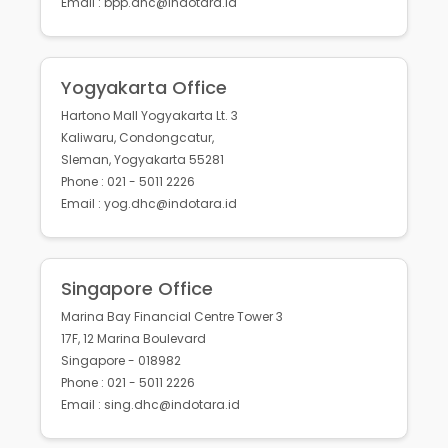
Email : bpp.dhc@indotara.id
Yogyakarta Office
Hartono Mall Yogyakarta Lt. 3
Kaliwaru, Condongcatur,
Sleman, Yogyakarta 55281
Phone : 021 - 5011 2226
Email : yog.dhc@indotara.id
Singapore Office
Marina Bay Financial Centre Tower 3
17F, 12 Marina Boulevard
Singapore - 018982
Phone : 021 - 5011 2226
Email : sing.dhc@indotara.id