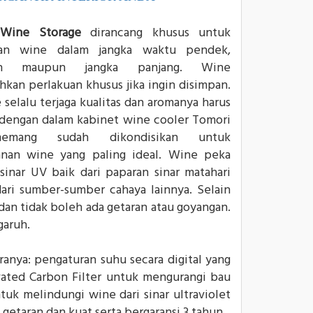
Wine Storage
dirancang khusus untuk
an wine dalam jangka waktu pendek,
ah maupun jangka panjang. Wine
an perlakuan khusus jika ingin disimpan.
 selalu terjaga kualitas dan aromanya harus
dengan dalam kabinet wine cooler Tomori
emang sudah dikondisikan untuk
nan wine yang paling ideal. Wine peka
sinar UV baik dari paparan sinar matahari
ri sumber-sumber cahaya lainnya. Selain
an tidak boleh ada getaran atau goyangan.
garuh.
anya: pengaturan suhu secara digital yang
ated Carbon Filter untuk mengurangi bau
uk melindungi wine dari sinar ultraviolet
etaran dan kuat serta bergaransi 3 tahun.