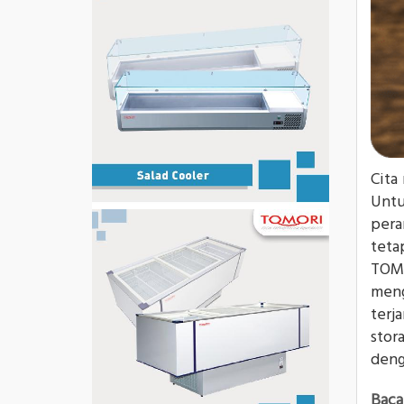
Cita
Untu
pera
teta
TOM
meng
terj
stor
deng
Baca