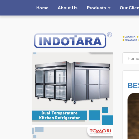
Home
About Us
Products
Our Clie
Hom
BE