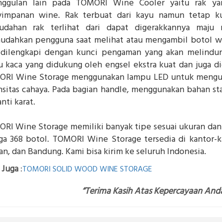
nggulan lain pada TOMORI Wine Cooler yaitu rak y
impanan wine. Rak terbuat dari kayu namun tetap ku
dahan rak terlihat dari dapat digerakkannya maju
dahkan pengguna saat melihat atau mengambil botol w
 dilengkapi dengan kunci pengaman yang akan melindu
u kaca yang didukung oleh engsel ekstra kuat dan juga 
RI Wine Storage menggunakan lampu LED untuk mengur
nsitas cahaya. Pada bagian handle, menggunakan bahan sta
nti karat.
RI Wine Storage memiliki banyak tipe sesuai ukuran dan 
ga 368 botol. TOMORI Wine Storage tersedia di kantor-ka
n, dan Bandung. Kami bisa kirim ke seluruh Indonesia.
 Juga
:
TOMORI SOLID WOOD WINE STORAGE
“Terima Kasih Atas Kepercayaan And