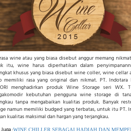
 rasa wine atau yang biasa disebut anggur memang nikmat 
k itu, wine harus diperhatikan dalam penyimpanan
ngkat khusus yang biasa disebut wine coller, wine cellar 
p memiliki rasa yang original dan nikmat. PT. Indotara
ORI menghadirkan produk Wine Storage seri WX. T
akomodir kebutuhan pengguna wine storage di tan
angkau tanpa mengabaikan kualitas produk. Banyak re
age namun memiliki budged yang terbatas, untuk itu PT. 
an kualitas maksimal dan hargan yang terjangkau.
 Juga
:
WINE CHILLER SEBAGAI HADIAH DAN MEMPE