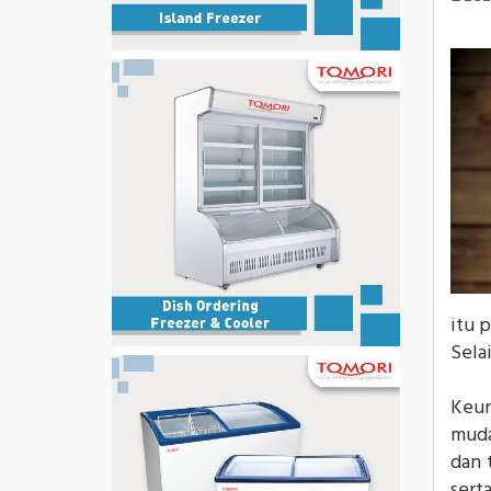
itu 
Sela
Keun
muda
dan 
sert