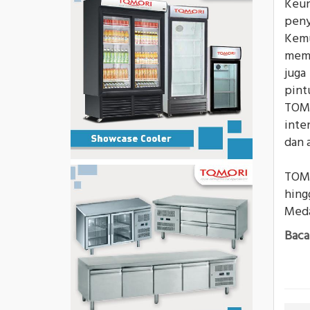
Keu
peny
Kemu
memu
juga
pint
TOMO
inte
dan a
TOMO
hing
Meda
Baca