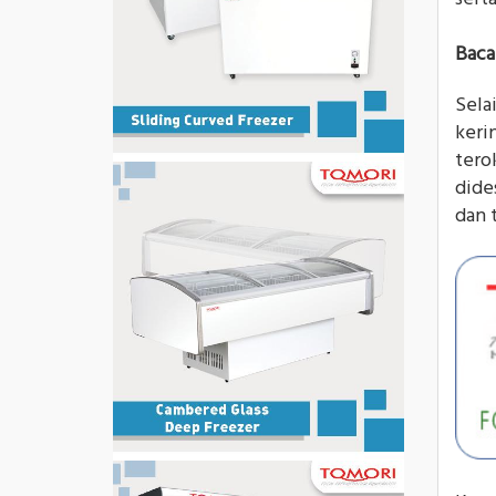
Baca
Sela
keri
tero
dide
dan 