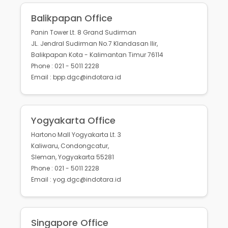
Balikpapan Office
Panin Tower Lt. 8 Grand Sudirman
JL. Jendral Sudirman No.7 Klandasan Ilir,
Balikpapan Kota - Kalimantan Timur 76114
Phone : 021 - 5011 2228
Email : bpp.dgc@indotara.id
Yogyakarta Office
Hartono Mall Yogyakarta Lt. 3
Kaliwaru, Condongcatur,
Sleman, Yogyakarta 55281
Phone : 021 - 5011 2228
Email : yog.dgc@indotara.id
Singapore Office