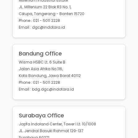
Millenium Industrial Estate
JL. Millenium 22 Blok R3 No. 1,
Cikupa, Tangerang - Banten 15720
Phone : 021 - 5011 2228
Email : dgc@indotara.id
Bandung Office
Wisma HSBC Lt. 6 Suite B
Jalan Asia Afrika No.116,
Kota Bandung, Jawa Barat 40112
Phone : 021 - 5011 2228
Email : bdg.dgc@indotara.id
Surabaya Office
Japfa Indoland Center, Tower I Lt. 10/1008
JL. Jendral Basuki Rahmat 129-137
Surabaya 60271