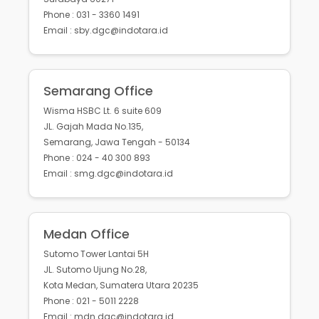
Phone : 031 - 3360 1491
Email : sby.dgc@indotara.id
Semarang Office
Wisma HSBC Lt. 6 suite 609
JL. Gajah Mada No.135,
Semarang, Jawa Tengah - 50134
Phone : 024 - 40 300 893
Email : smg.dgc@indotara.id
Medan Office
Sutomo Tower Lantai 5H
JL. Sutomo Ujung No.28,
Kota Medan, Sumatera Utara 20235
Phone : 021 - 5011 2228
Email : mdn.dgc@indotara.id