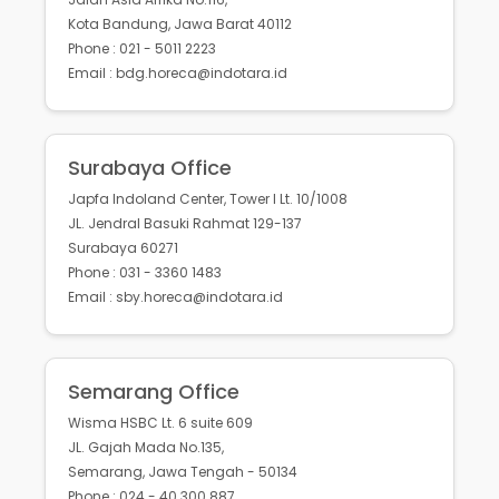
Kota Bandung, Jawa Barat 40112
Phone : 021 - 5011 2223
Email : bdg.horeca@indotara.id
Surabaya Office
Japfa Indoland Center, Tower I Lt. 10/1008
JL. Jendral Basuki Rahmat 129-137
Surabaya 60271
Phone : 031 - 3360 1483
Email : sby.horeca@indotara.id
Semarang Office
Wisma HSBC Lt. 6 suite 609
JL. Gajah Mada No.135,
Semarang, Jawa Tengah - 50134
Phone : 024 - 40 300 887