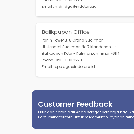
Email : mdn.dgc@indotara.id
Balikpapan Office
Panin Tower Lt. 8 Grand Sudirman
JL. Jendral Sudirman No.7 Klandasan Ilir,
Balikpapan Kota - Kalimantan Timur 76114
Phone : 021 - 5011 2228
Email : bpp.dgc@indotara.id
Customer Feedback
Kritik dan saran dari Anda sangat berharga bagi kami
Kami berkomitmen untuk memberikan layanan terba