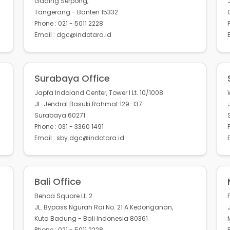
Gading Serpong,
Tangerang - Banten 15332
Phone : 021 - 5011 2228
Email : dgc@indotara.id
Surabaya Office
Japfa Indoland Center, Tower I Lt. 10/1008
JL. Jendral Basuki Rahmat 129-137
Surabaya 60271
Phone : 031 - 3360 1491
Email : sby.dgc@indotara.id
Bali Office
Benoa Square Lt. 2
JL. Bypass Ngurah Rai No. 21 A Kedonganan,
Kuta Badung - Bali Indonesia 80361
Phone : 021 - 5011 2228