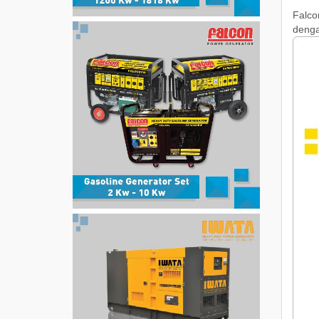
Falco
denga