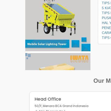
TIPS
5 KI
TIPS
PUSA
HAL 
PENE
CARA
TIPS
Our Ma
Head Office
50/F, Menara BCA Grand Indonesia