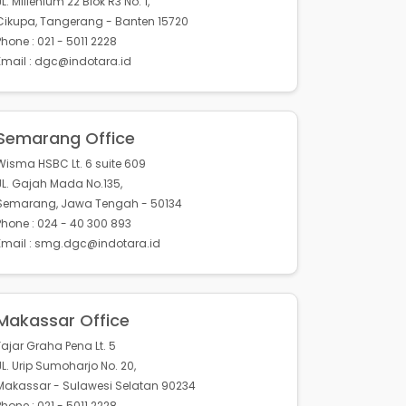
JL. Millenium 22 Blok R3 No. 1,
Cikupa, Tangerang - Banten 15720
Phone : 021 - 5011 2228
Email : dgc@indotara.id
Semarang Office
Wisma HSBC Lt. 6 suite 609
JL. Gajah Mada No.135,
Semarang, Jawa Tengah - 50134
Phone : 024 - 40 300 893
Email : smg.dgc@indotara.id
Makassar Office
Fajar Graha Pena Lt. 5
JL. Urip Sumoharjo No. 20,
Makassar - Sulawesi Selatan 90234
Phone : 021 - 5011 2228