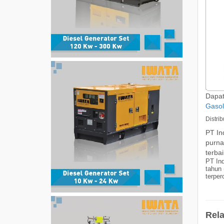
Dapa
Gasol
Distri
PT In
purna
terba
PT In
tahun 
terper
Rela