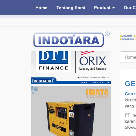
Home
Tentang Kami
Product
Our C
Hom
GE
Gens
kuali
yang 
PT In
karen
5KvA.