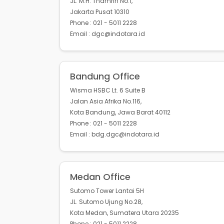
JL. M.H. Thamrin No.1,
Jakarta Pusat 10310
Phone : 021 - 5011 2228
Email : dgc@indotara.id
Bandung Office
Wisma HSBC Lt. 6 Suite B
Jalan Asia Afrika No.116,
Kota Bandung, Jawa Barat 40112
Phone : 021 - 5011 2228
Email : bdg.dgc@indotara.id
Medan Office
Sutomo Tower Lantai 5H
JL. Sutomo Ujung No.28,
Kota Medan, Sumatera Utara 20235
Phone : 021 - 5011 2228