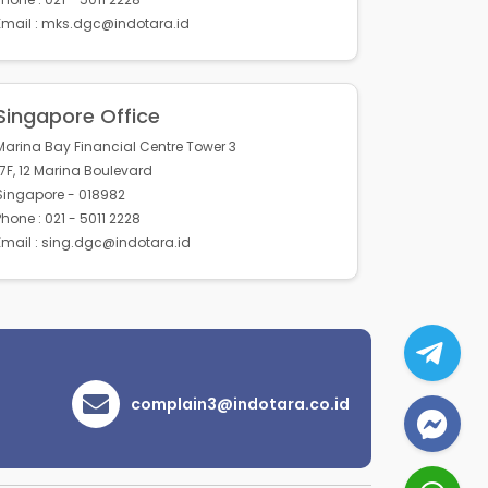
Email : mks.dgc@indotara.id
Singapore Office
Marina Bay Financial Centre Tower 3
17F, 12 Marina Boulevard
Singapore - 018982
Phone : 021 - 5011 2228
Email : sing.dgc@indotara.id
complain3@indotara.co.id