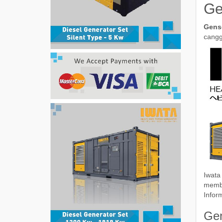
Ge
Gens
cangg
Iwata
membu
Infor
Gen