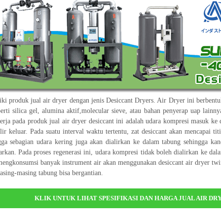
ki produk jual air dryer dengan jenis Desiccant Dryers. Air Dryer ini berbent
perti silica gel, alumina aktif,molecular sieve, atau bahan penyerap uap lain
erja pada produk jual air dryer desiccant ini adalah udara kompresi masuk ke 
ir keluar. Pada suatu interval waktu tertentu, zat desiccant akan mencapai t
ga sebagian udara kering juga akan dialirkan ke dalam tabung sehingga kan
arkan. Pada proses regenerasi ini, udara kompresi tidak boleh dialirkan ke da
engkonsumsi banyak instrument air akan menggunakan desiccant air dryer twin
asing-masing tabung bisa bergantian.
KLIK UNTUK LIHAT SPESIFIKASI DAN HARGA JUAL AIR DR