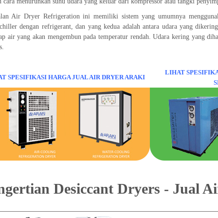
 cara menurunkan suhu udara yang keluar dari kompressor atau tangki penyimpa
alan Air Dryer Refrigeration ini memiliki sistem yang umumnya menggunak
chiller dengan refrigerant, dan yang kedua adalah antara udara yang dikering
uap air yang akan mengembun pada temperatur rendah. Udara kering yang dih
s.
LIHAT SPESIFIK
AT SPESIFIKASI HARGA JUAL AIR DRYER ARAKI
S
ngertian Desiccant Dryers - Jual 