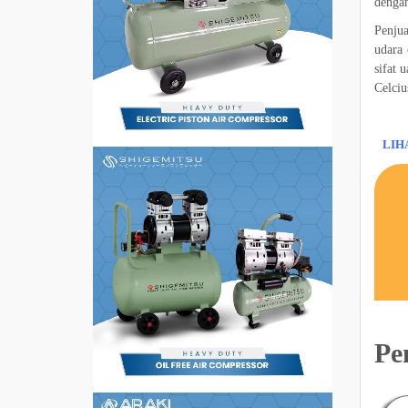
dengan
Penju
udara 
sifat 
Celciu
LIH
Pe