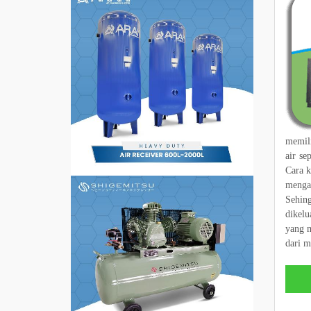
memili
air se
Cara k
mengal
Sehing
dikelu
yang m
dari m