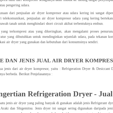
atau pengering udara.
naan dari penjualan air dryer kompresor atau udara kering ini sangat diper
ri telekomunikasi, penjualan air dryer kompresor udara yang kering bertek
bawah tanah untuk menghindari short circuit akibat terbentuknya embun.
 yang terkompresi atau yang dikeringkan, akan mengalami proses penurun
atur yang dibutuhkan untuk mendinginkan sejumlah udara, pada tekanan kons
ikasi air dryer yang gunakan dan kebutuhan dari konsumsinya sendiri.
PE DAN JENIS JUAL AIR DRYER KOMPRE
a jenis dari air dryer kompresor, yaitu : Refrigeration Dryer & Desiccant 
a berbeda. Berikut Penjelasannya :
ngertian Refrigeration Dryer -
Jual
satu jenis air dryer yang paling banyak di gunakan adalah jenis Refrigerant dyr
Araki dan Shigemitsu. Jenis dryer ini sangat sering digunakan daripada jenis