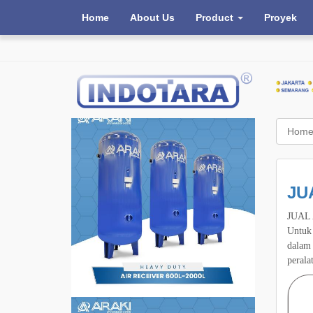
Home
About Us
Product
Proyek
Hom
JU
JUAL 
Untuk 
dalam
perala