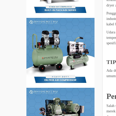
dryer 
Penggu
indust
kabel 
Udara
temper
spesif
TI
Ada du
umumny
Pe
Salah 
merek 