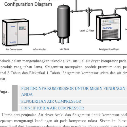
dekade dalam mengembangkan teknologi khusus jual air dryer kompresor pada
 produk yang tahan lama. Shigemitsu merupakan produk premium dari pen
inal 3 Tahun dan Elektrikal 1 Tahun. Shigemitsu kompresor udara dan air 
uat.
PENTINGNYA KOMPRESSOR UNTUK MESIN PENDINGIN
Juga :
ANDA
PENGERTIAN AIR COMPRESSOR
PRINSIP KERJA AIR COMPRESSOR
 Utama dari penjualan Air dryer Araki dan Shigemitsu untuk kompresor adal
 tepatnya mengurangi kandungan air pada kompresor udara. Sistem ini bias
presi hasil dari kompresor sebagianya akan masuk ke tabung tangki penyimpa