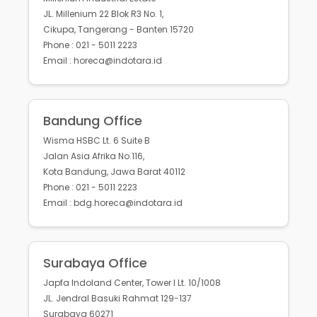
JL. Millenium 22 Blok R3 No. 1,
Cikupa, Tangerang - Banten 15720
Phone : 021 - 5011 2223
Email : horeca@indotara.id
Bandung Office
Wisma HSBC Lt. 6 Suite B
Jalan Asia Afrika No.116,
Kota Bandung, Jawa Barat 40112
Phone : 021 - 5011 2223
Email : bdg.horeca@indotara.id
Surabaya Office
Japfa Indoland Center, Tower I Lt. 10/1008
JL. Jendral Basuki Rahmat 129-137
Surabaya 60271