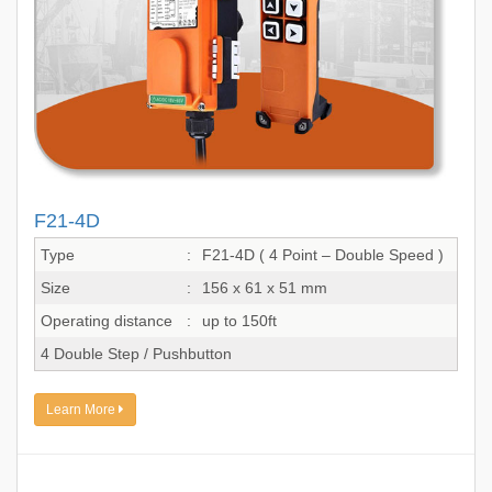
F21-4D
Type
:
F21-4D ( 4 Point – Double Speed )
Size
:
156 x 61 x 51 mm
Operating distance
:
up to 150ft
4 Double Step / Pushbutton
Learn More