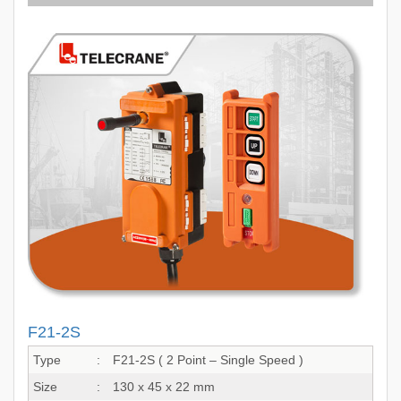
F21-2S
Type
:
F21-2S ( 2 Point – Single Speed )
Size
:
130 x 45 x 22 mm