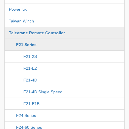
Powerflux
Taiwan Winch
Telecrane Remote Controller
F21 Series
F21-2S
F21-E2
F21-4D
F21-4D Single Speed
F21-E1B
F24 Series
F24-60 Series