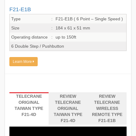
F21-E1B
Type
:
F21-E1B ( 6 Point – Single Speed )
Size
:
184 x 61 x 51 mm
Operating distance
:
up to 150ft
6 Double Step / Pushbutton
Learn More
TELECRANE
REVIEW
REVIEW
ORIGINAL
TELECRANE
TELECRANE
TAIWAN TYPE
ORIGINAL
WIRELESS
F21-4D
TAIWAN TYPE
REMOTE TYPE
F21-4D
F21-E1B