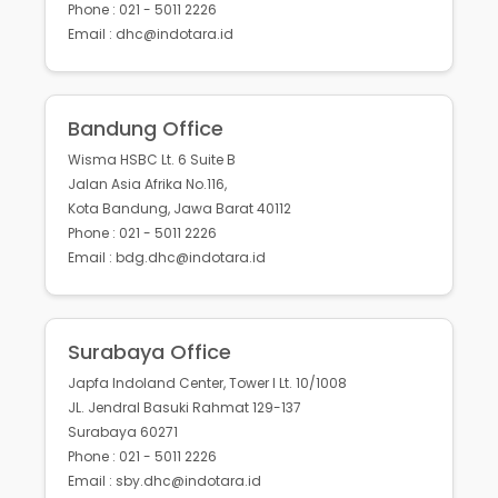
Phone : 021 - 5011 2226
Email : dhc@indotara.id
Bandung Office
Wisma HSBC Lt. 6 Suite B
Jalan Asia Afrika No.116,
Kota Bandung, Jawa Barat 40112
Phone : 021 - 5011 2226
Email : bdg.dhc@indotara.id
Surabaya Office
Japfa Indoland Center, Tower I Lt. 10/1008
JL. Jendral Basuki Rahmat 129-137
Surabaya 60271
Phone : 021 - 5011 2226
Email : sby.dhc@indotara.id