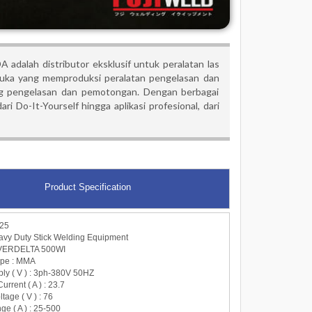
alah distributor eksklusif untuk peralatan las
uka yang memproduksi peralatan pengelasan dan
ang pengelasan dan pemotongan. Dengan berbagai
Do-It-Yourself hingga aplikasi profesional, dari
Product Specification
25
avy Duty Stick Welding Equipment
INVERDELTA 500WI
ype : MMA
ply ( V ) : 3ph-380V 50HZ
urrent ( A ) : 23.7
tage ( V ) : 76
ge ( A ) : 25-500