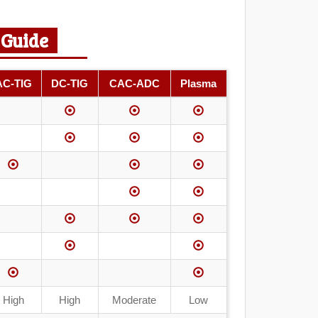
 Guide
AC-TIG
DC-TIG
CAC-ADC
Plasma
High
High
Moderate
Low