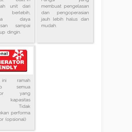
ah unit dari
membuat pengelasan
 berlebih,
dan pengoperasian
nda daya
jauh lebih halus dan
asan sampai
mudah.
up dingin.
 ini ramah
dap semua
ator yang
ki kapasitas
ai. Tidak
nkan performa
r (opsional)