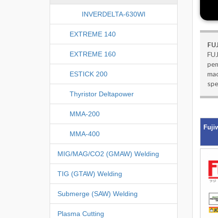
INVERDELTA-630WI
EXTREME 140
FU
EXTREME 160
FUJ
pem
mac
ESTICK 200
spe
Thyristor Deltapower
MMA-200
Fuji
MMA-400
MIG/MAG/CO2 (GMAW) Welding
TIG (GTAW) Welding
Submerge (SAW) Welding
Plasma Cutting