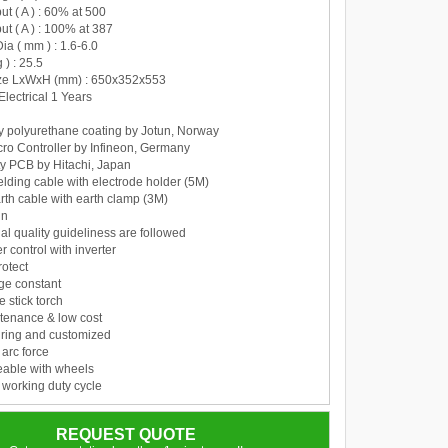
ut ( A ) : 60% at 500
ut ( A ) : 100% at 387
Dia ( mm ) : 1.6-6.0
 ) : 25.5
ize LxWxH (mm) : 650x352x553
Electrical 1 Years
y polyurethane coating by Jotun, Norway
cro Controller by Infineon, Germany
y PCB by Hitachi, Japan
lding cable with electrode holder (5M)
rth cable with earth clamp (3M)
gn
nal quality guideliness are followed
 control with inverter
rotect
age constant
 stick torch
tenance & low cost
iring and customized
 arc force
able with wheels
 working duty cycle
REQUEST QUOTE