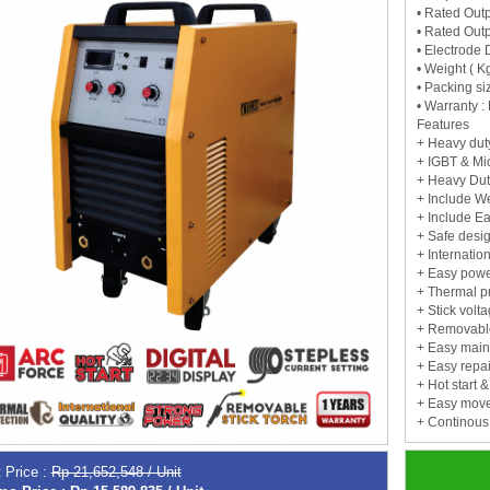
• Rated Outp
• Rated Outp
• Electrode 
• Weight ( Kg
• Packing s
• Warranty : 
Features
+ Heavy dut
+ IGBT & Mi
+ Heavy Dut
+ Include We
+ Include Ea
+ Safe desi
+ Internatio
+ Easy power
+ Thermal p
+ Stick volt
+ Removable
+ Easy main
+ Easy repa
+ Hot start &
+ Easy move
+ Continous
 Price :
Rp 21,652,548 / Unit