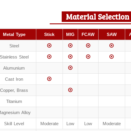
Material Selection
Metal Type
Stick
MIG
FCAW
SAW
Steel
Stainless Steel
Alumunium
Cast Iron
Copper, Brass
Titanium
agnesium Alloy
Skill Level
Moderate
Low
Low
Moderate