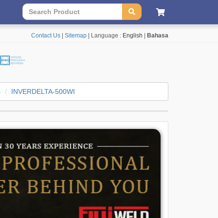
Contact Us
|
Sitemap
| Language :
English
|
Bahasa
s
INVERDELTA-500WI