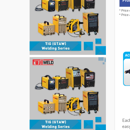
Prom
* Price
* Price
Eac
eas