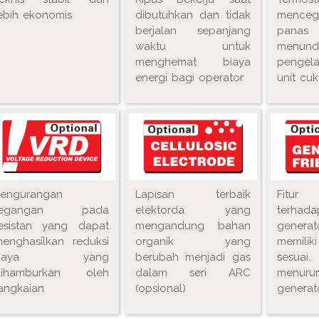
ebih ekonomis
dibutuhkan dan tidak
menceg
berjalan sepanjang
panas
waktu untuk
menu
menghemat biaya
pengel
energi bagi operator
unit cuk
engurangan
Lapisan terbaik
Fitur
tegangan pada
elektorda yang
terha
esistan yang dapat
mengandung bahan
gener
enghasilkan reduksi
organik yang
memili
daya yang
berubah menjadi gas
sesu
dihamburkan oleh
dalam seri ARC
menuru
angkaian
(opsional)
generato