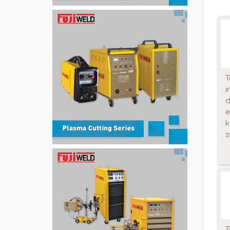
T
i
s