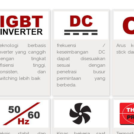
eknologi berbasis
frekuensi /
Arus k
nverter yang canggih
keseimbangan DC
stick d
dengan tingkat
dapat disesuaikan
efisiensi tinggi,
sesuai dengan
konsisten, dan
penetrasi busur
witching lebih baik
permintaan yang
berbeda.
Teknis stabil dan
Kipas bekerja saat
Termos