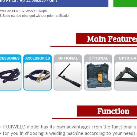
o Price : Rp 15,589,835 / Unit
 exclude PPN, Ex-Works Cikupa
 & Spec can be changed without prior notification
Main Feature
Function
h FUJIWELD model has its own advantages from the functional si
y for you in choosing a welding machine according to your needs.