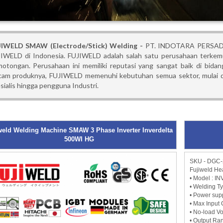
JIWELD SMAW (Electrode/Stick) Welding -
PT. INDOTARA PERSADA ad
IWELD di Indonesia. FUJIWELD adalah salah satu perusahaan terkem
otongan. Perusahaan ini memiliki reputasi yang sangat baik di bid
am produknya, FUJIWELD memenuhi kebutuhan semua sektor, mulai dari 
sialis hingga pengguna Industri.
weld Welding Machine SMAW 3 Phase Inverter Inverdelta
500WI HG
SKU - DGC-
Fujiweld He
• Model : 
• Welding T
• Power sup
• Max Input C
• No-load Vol
• Output Ran