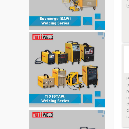
l
P
r
m
r