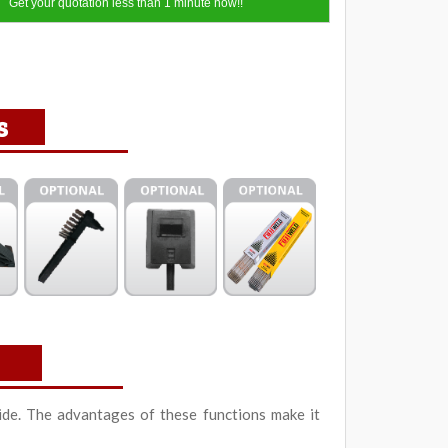
Get your quotation less than 1 minute now!!
s
de. The advantages of these functions make it