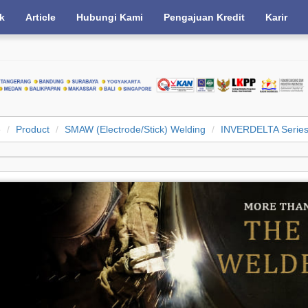
k
Article
Hubungi Kami
Pengajuan Kredit
Karir
e
Product
SMAW (Electrode/Stick) Welding
INVERDELTA Serie