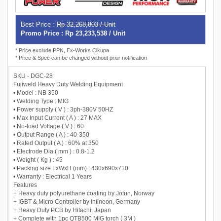
Best Price :
Rp 32,268,803 / Unit
Promo Price : Rp 23,233,538 / Unit
* Price exclude PPN, Ex-Works Cikupa
* Price & Spec can be changed without prior notification
SKU - DGC-28
Fujiweld Heavy Duty Welding Equipment
• Model : NB 350
• Welding Type : MIG
• Power supply ( V ) : 3ph-380V 50HZ
• Max Input Current ( A ) : 27 MAX
• No-load Voltage ( V ) : 60
• Output Range ( A ) : 40-350
• Rated Output ( A ) : 60% at 350
• Electrode Dia ( mm ) : 0.8-1.2
• Weight ( Kg ) : 45
• Packing size LxWxH (mm) : 430x690x710
• Warranty : Electrical 1 Years
Features
+ Heavy duty polyurethane coating by Jotun, Norway
+ IGBT & Micro Controller by Infineon, Germany
+ Heavy Duty PCB by Hitachi, Japan
+ Complete with 1pc QTB500 MIG torch ( 3M )