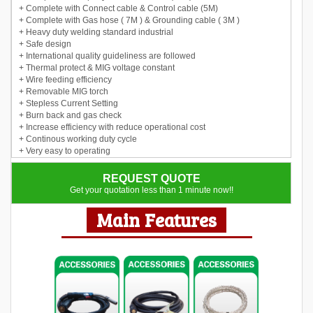
+ Complete with Connect cable & Control cable (5M)
+ Complete with Gas hose ( 7M ) & Grounding cable ( 3M )
+ Heavy duty welding standard industrial
+ Safe design
+ International quality guideliness are followed
+ Thermal protect & MIG voltage constant
+ Wire feeding efficiency
+ Removable MIG torch
+ Stepless Current Setting
+ Burn back and gas check
+ Increase efficiency with reduce operational cost
+ Continous working duty cycle
+ Very easy to operating
REQUEST QUOTE
Get your quotation less than 1 minute now!!
Main Features