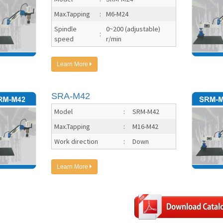
Max.Tapping
:
M6-M24
Spindle
0~200 (adjustable)
:
speed
r/min
Learn More
SRA-M42
Model
:
SRM-M42
Max.Tapping
:
M16-M42
Work direction
:
Down
Learn More