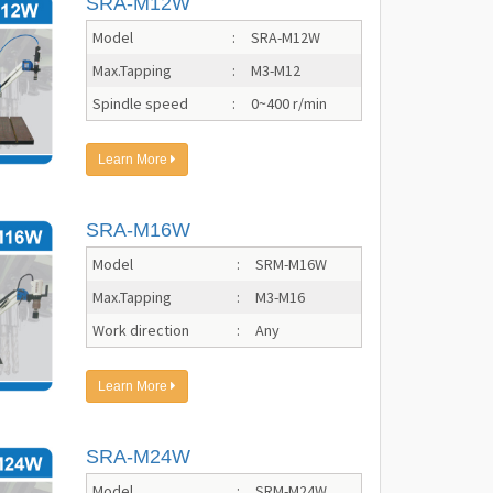
SRA-M12W
Model
:
SRA-M12W
Max.Tapping
:
M3-M12
Spindle speed
:
0~400 r/min
Learn More
SRA-M16W
Model
:
SRM-M16W
Max.Tapping
:
M3-M16
Work direction
:
Any
Learn More
SRA-M24W
Model
:
SRM-M24W