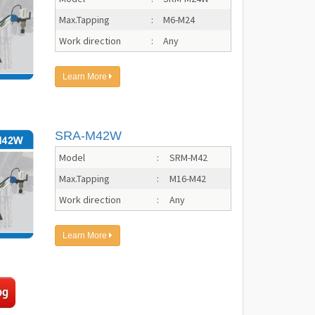
Max.Tapping
:
M6-M24
Work direction
:
Any
Learn More
SRA-M42W
Model
:
SRM-M42
Max.Tapping
:
M16-M42
Work direction
:
Any
Learn More