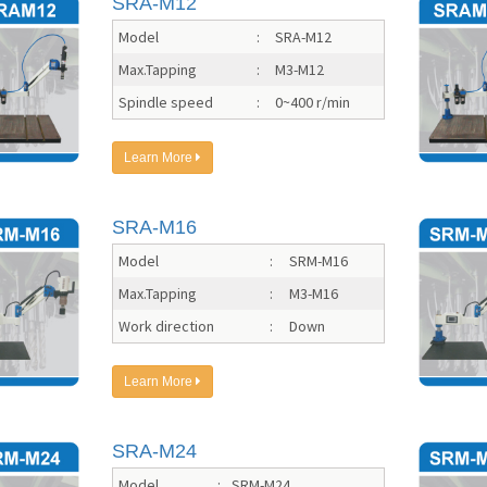
SRA-M12
Model
:
SRA-M12
Max.Tapping
:
M3-M12
Spindle speed
:
0~400 r/min
Learn More
SRA-M16
Model
:
SRM-M16
Max.Tapping
:
M3-M16
Work direction
:
Down
Learn More
SRA-M24
Model
:
SRM-M24