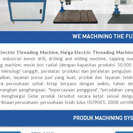
WE MACHINING THE F
 Electric Threading Machine, Harga Electric Threading Machin
 industrial bench drill, drilling and milling machine, tapping ma
ing machine, mesin bor radial |dengan kapasitas produksi 50.000
. teknologi canggih, peralatan produksi dan peralatan pengujian
alkan, layanan purna jual yang kuat, produk dan layanan tel
ya perusahaan untuk tetap berpacu dengan waktu, tahun de
angkan penghargaan, "kepercayaan pengguna", "peradaban yang 
 menghargai Gelar produk tersebut secara ketat sesuai denga
iksaan perusahaan, perusahaan telah lulus ISO9001: 2008 sertifik
PRODUK MACHINING SYS