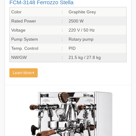
FCM-3148 Ferrozzo Stella
Color
:
Graphite Grey
Rated Power
:
2500 W
Voltage
:
220 V / 50 Hz
Pump System
:
Rotary pump
Temp. Control
:
PID
NW/GW
:
21.5 kg / 27.8 kg
Learn More