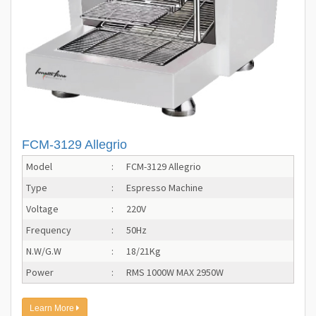
FCM-3129 Allegrio
Model
:
FCM-3129 Allegrio
Type
:
Espresso Machine
Voltage
:
220V
Frequency
:
50Hz
N.W/G.W
:
18/21Kg
Power
:
RMS 1000W MAX 2950W
Learn More