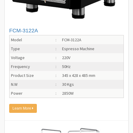
FCM-3122A
Model
:
FCM-3122A
Type
:
Espresso Machine
Voltage
:
220V
Frequency
:
50Hz
Product Size
:
345 x 428 x 485 mm
N.W
:
30 Kgs
Power
:
2850W
Learn More