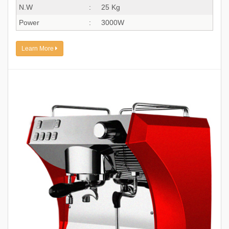
N.W
:
25 Kg
Power
:
3000W
Learn More