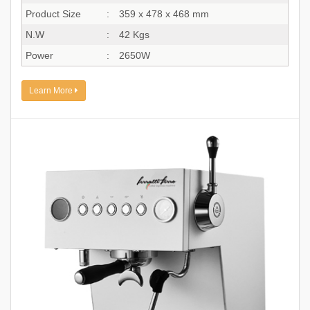
Product Size
:
359 x 478 x 468 mm
N.W
:
42 Kgs
Power
:
2650W
Learn More