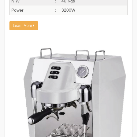
N.W
:
40 Kgs
Power
:
3200W
Learn More