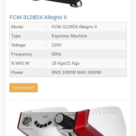
FCM-3129DX Allegrio II
Model
:
FCM-3129DX Allegrio II
Type
:
Espresso Machine
Voltage
:
220V
Frequency
:
50Hz
N.W/G.W
:
18 Kgs/21 Kgs
Power
:
RMS 1000W MAX 2950W
Learn More