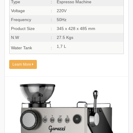
Type
:
Espresso Machine
Voltage
:
220V
Frequency
:
50Hz
Product Size
:
345 x 428 x 485 mm
N.W
:
27.5 Kgs
1,7 L
Water Tank
:
Learn More