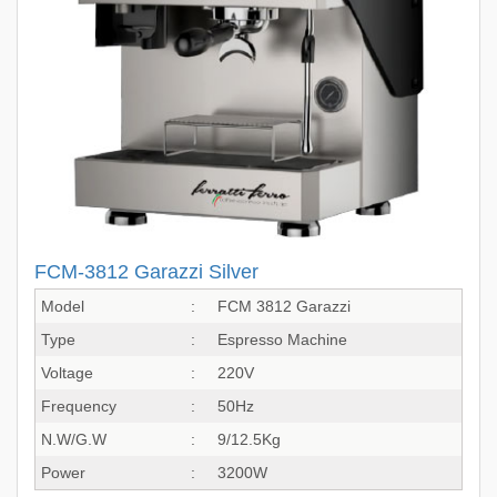
FCM-3812 Garazzi Silver
Model
:
FCM 3812 Garazzi
Type
:
Espresso Machine
Voltage
:
220V
Frequency
:
50Hz
N.W/G.W
:
9/12.5Kg
Power
:
3200W