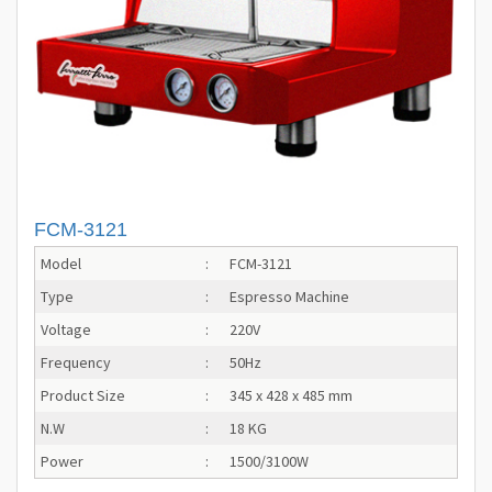
FCM-3121
Model
:
FCM-3121
Type
:
Espresso Machine
Voltage
:
220V
Frequency
:
50Hz
Product Size
:
345 x 428 x 485 mm
N.W
:
18 KG
Power
:
1500/3100W