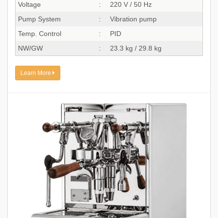
Voltage
:
220 V / 50 Hz
Pump System
:
Vibration pump
Temp. Control
:
PID
NW/GW
:
23.3 kg / 29.8 kg
Learn More