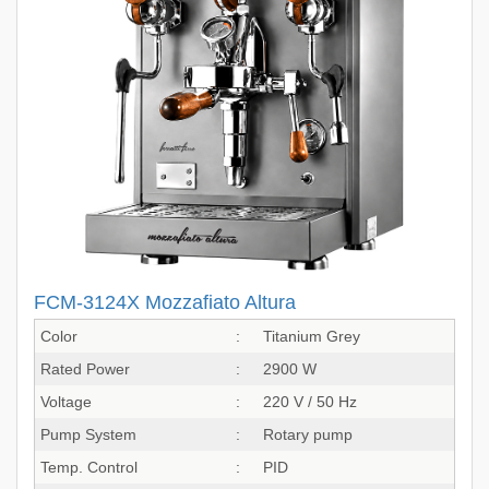
FCM-3124X Mozzafiato Altura
Color
:
Titanium Grey
Rated Power
:
2900 W
Voltage
:
220 V / 50 Hz
Pump System
:
Rotary pump
Temp. Control
:
PID