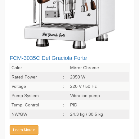
FCM-3035C Del Graciola Forte
Color
:
Mirror Chrome
Rated Power
:
2050 W
Voltage
:
220 V / 50 Hz
Pump System
:
Vibration pump
Temp. Control
:
PID
NW/GW
:
24.3 kg / 30.5 kg
Learn More