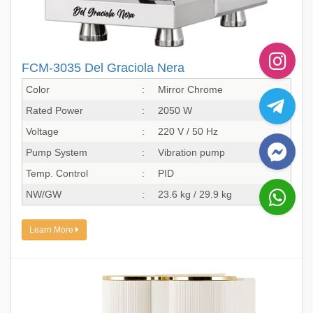
FCM-3035 Del Graciola Nera
Color
:
Mirror Chrome
Rated Power
:
2050 W
Voltage
:
220 V / 50 Hz
Pump System
:
Vibration pump
Temp. Control
:
PID
NW/GW
:
23.6 kg / 29.9 kg
Learn More