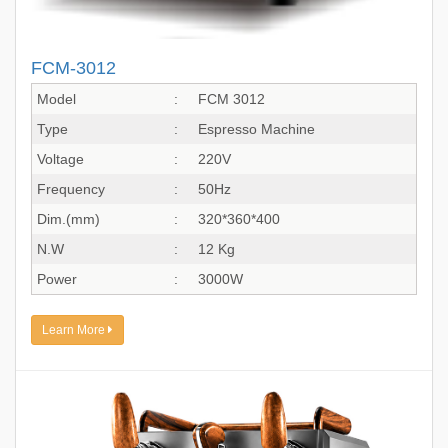
FCM-3012
Model
:
FCM 3012
Type
:
Espresso Machine
Voltage
:
220V
Frequency
:
50Hz
Dim.(mm)
:
320*360*400
N.W
:
12 Kg
Power
:
3000W
Learn More