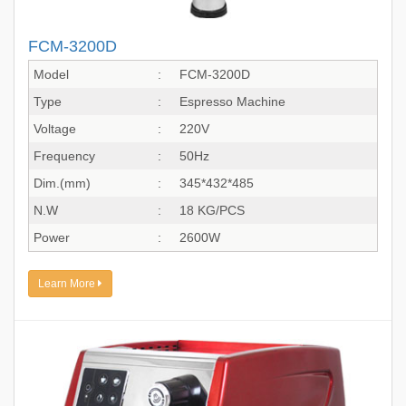
FCM-3200D
Model
:
FCM-3200D
Type
:
Espresso Machine
Voltage
:
220V
Frequency
:
50Hz
Dim.(mm)
:
345*432*485
N.W
:
18 KG/PCS
Power
:
2600W
Learn More