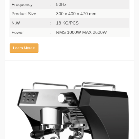
Frequency
:
50Hz
Product Size
:
300 x 400 x 470 mm
N.W
:
18 KG/PCS
Power
:
RMS 1000W MAX 2600W
Learn More