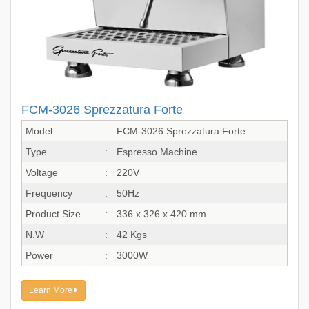
FCM-3026 Sprezzatura Forte
Model
:
FCM-3026 Sprezzatura Forte
Type
:
Espresso Machine
Voltage
:
220V
Frequency
:
50Hz
Product Size
:
336 x 326 x 420 mm
N.W
:
42 Kgs
Power
:
3000W
Learn More