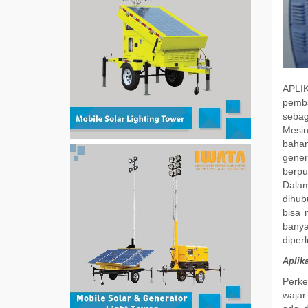
APLIK
pemba
sebag
Mesin
bahan
gener
berpu
Dalam
dihub
bisa 
banya
diper
Aplik
Perke
wajar