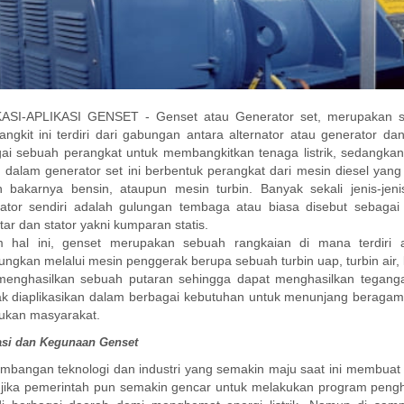
ASI-APLIKASI GENSET - Genset atau Generator set, merupakan sep
ngkit ini terdiri dari gabungan antara alternator atau generator dan
ai sebuah perangkat untuk membangkitkan tenaga listrik, sedangkan
 dalam generator set ini berbentuk perangkat dari mesin diesel yang
 bakarnya bensin, ataupun mesin turbin. Banyak sekali jenis-je
ator sendiri adalah gulungan tembaga atau biasa disebut sebagai 
tar dan stator yakni kumparan statis.
 hal ini, genset merupakan sebuah rangkaian di mana terdiri at
ungkan melalui mesin penggerak berupa sebuah turbin uap, turbin air, kin
menghasilkan sebuah putaran sehingga dapat menghasilkan tegangan li
k diaplikasikan dalam berbagai kebutuhan untuk menunjang beragam 
lukan masyarakat.
asi dan Kegunaan
Genset
mbangan teknologi dan industri yang semakin maju saat ini membuat ket
 jika pemerintah pun semakin gencar untuk melakukan program penghem