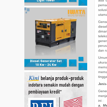
ada d
pemad
solus
utama
Gense
diese
diman
telek
gener
perus
dan r
Umumn
ukura
meman
meman
tingga
Jenis
Gener
menja
ini :
a.
Me