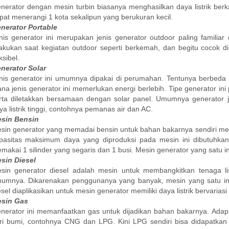
nerator dengan mesin turbin biasanya menghasilkan daya listrik berka
pat menerangi 1 kota sekalipun yang berukuran kecil.
nerator Portable
nis generator ini merupakan jenis generator outdoor paling familiar 
lakukan saat kegiatan outdoor seperti berkemah, dan begitu cocok d
ksibel.
nerator Solar
nis generator ini umumnya dipakai di perumahan. Tentunya berbeda 
na jenis generator ini memerlukan energi berlebih. Tipe generator ini 
rta diletakkan bersamaan dengan solar panel. Umumnya generator je
ya listrik tinggi, contohnya pemanas air dan AC.
sin Bensin
sin generator yang memadai bensin untuk bahan bakarnya sendiri mem
pasitas maksimum daya yang diproduksi pada mesin ini dibutuhka
makai 1 silinder yang segaris dan 1 busi. Mesin generator yang satu
sin Diesel
sin generator diesel adalah mesin untuk membangkitkan tenaga l
umnya. Dikarenakan penggunanya yang banyak, mesin yang satu in
esel diaplikasikan untuk mesin generator memiliki daya listrik bervariasi
sin Gas
nerator ini memanfaatkan gas untuk dijadikan bahan bakarnya. Adap
ri bumi, contohnya CNG dan LPG. Kini LPG sendiri bisa didapatkan 