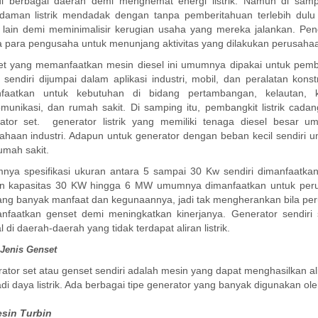
i berbagai daerah demi menghemat energi listrik. Namun di sampin
aman listrik mendadak dengan tanpa pemberitahuan terlebih dul
i lain demi meminimalisir kerugian usaha yang mereka jalankan. Peng
 para pengusaha untuk menunjang aktivitas yang dilakukan perusahaa
t yang memanfaatkan mesin diesel ini umumnya dipakai untuk pemba
l sendiri dijumpai dalam aplikasi industri, mobil, dan peralatan kons
faatkan untuk kebutuhan di bidang pertambangan, kelautan, k
omunikasi, dan rumah sakit. Di samping itu, pembangkit listrik ca
ator set. generator listrik yang memiliki tenaga diesel besar 
ahaan industri. Adapun untuk generator dengan beban kecil sendiri
umah sakit.
ya spesifikasi ukuran antara 5 sampai 30 Kw sendiri dimanfaatka
n kapasitas 30 KW hingga 6 MW umumnya dimanfaatkan untuk perus
g banyak manfaat dan kegunaannya, jadi tak mengherankan bila per
faatkan genset demi meningkatkan kinerjanya. Generator sendiri
l di daerah-daerah yang tidak terdapat aliran listrik.
-Jenis
Genset
ator set atau genset sendiri adalah mesin yang dapat menghasilkan ali
di daya listrik. Ada berbagai tipe generator yang banyak digunakan ole
sin Turbin