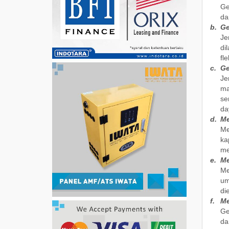
Ge
da
b.
Ge
Je
di
fle
c.
Ge
Je
ma
se
da
d.
Me
Me
ka
me
e.
Me
Me
um
di
f.
Me
Ge
da