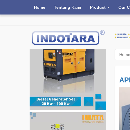
Home
Tentang Kami
Product
Our C
Hom
AP