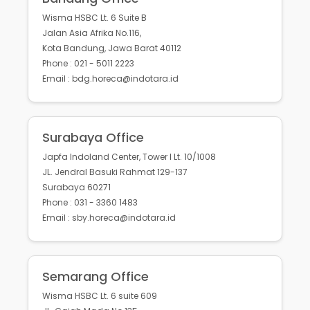
Wisma HSBC Lt. 6 Suite B
Jalan Asia Afrika No.116,
Kota Bandung, Jawa Barat 40112
Phone : 021 - 5011 2223
Email : bdg.horeca@indotara.id
Surabaya Office
Japfa Indoland Center, Tower I Lt. 10/1008
JL. Jendral Basuki Rahmat 129-137
Surabaya 60271
Phone : 031 - 3360 1483
Email : sby.horeca@indotara.id
Semarang Office
Wisma HSBC Lt. 6 suite 609