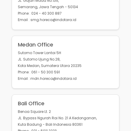
JL. Gajah Mada No.135,
Semarang, Jawa Tengah - 50134
Phone : 024 - 40 300 887
Email : smg.horeca@indotara.id
Medan Office
Sutomo Tower Lantai 5H
JL. Sutomo Ujung No.28,
Kota Medan, Sumatera Utara 20235
Phone : 061 - 50 300 591
Email : mdn.horeca@indotara.id
Bali Office
Benoa Square Lt. 2
JL. Bypass Ngurah Rai No. 21 A Kedonganan,
Kuta Badung - Bali Indonesia 80361
Phone : 021 - 5011 2223