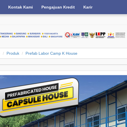
Kontak Kami
Pengajuan Kredit
Karir
e
Produk
Prefab Labor Camp K House