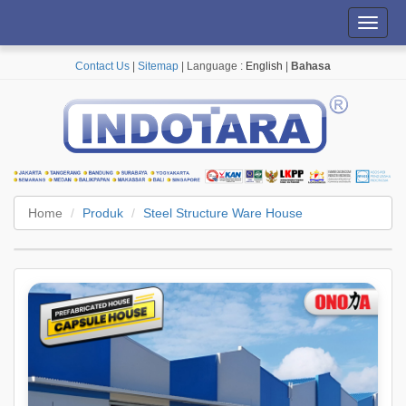
Toggl
navig
Contact Us
|
Sitemap
| Language :
English
|
Bahasa
Home
Produk
Steel Structure Ware House