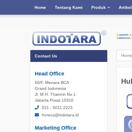
Home
Tentang Kami
Produk
Artikel
Hom
Contact Us
Head Office
Hu
50/F, Menara BCA
Grand Indonesia
Jl. M.H. Thamrin No.1
Jakarta Pusat 10310
021 - 5011 2223
horeca@indotara.id
Marketing Office