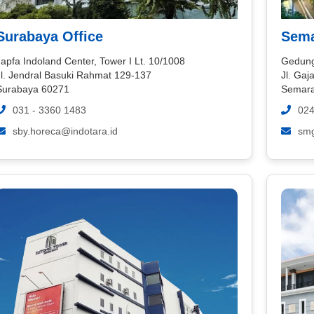
Surabaya Office
Sema
apfa Indoland Center, Tower I Lt. 10/1008
Gedung
Jl. Jendral Basuki Rahmat 129-137
Jl. Ga
Surabaya 60271
Semara
031 - 3360 1483
024
sby.horeca@indotara.id
smg