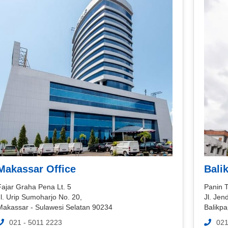
Makassar Office
Bali
Fajar Graha Pena Lt. 5
Panin 
l. Urip Sumoharjo No. 20,
Jl. Jen
Makassar - Sulawesi Selatan 90234
Balikp
021 - 5011 2223
021