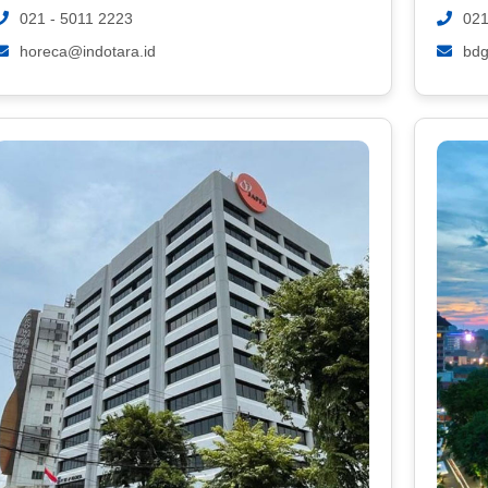
021 - 5011 2223
021
horeca@indotara.id
bdg