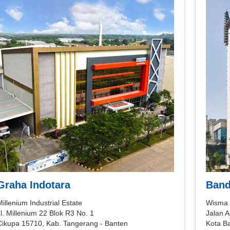
Graha Indotara
Band
illenium Industrial Estate
Wisma 
l. Millenium 22 Blok R3 No. 1
Jalan A
Cikupa 15710, Kab. Tangerang - Banten
Kota B