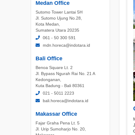
Medan Office
Sutomo Tower Lantai 5H
Jl. Sutomo Ujung No.28,
Kota Medan,
Sumatera Utara 20235
061 - 50 300 591
mdn.horeca@indotara.id
Bali Office
Benoa Square Lt. 2
Jl. Bypass Ngurah Rai No. 21 A
Kedonganan,
Kuta Badung - Bali 80361
021 - 5011 2223
bali.horeca@indotara.id
Makassar Office
M
Fajar Graha Pena Lt. 5
J
Jl. Urip Sumoharjo No. 20,
Makassar