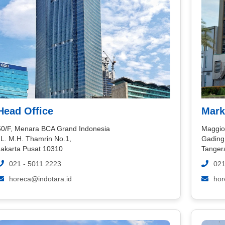
Head Office
Mark
50/F, Menara BCA Grand Indonesia
Maggio
JL. M.H. Thamrin No.1,
Gading
Jakarta Pusat 10310
Tanger
021 - 5011 2223
021
horeca@indotara.id
hor