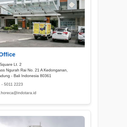
Office
Square Lt. 2
pass Ngurah Rai No. 21 A Kedonganan,
adung - Bali Indonesia 80361
 - 5011 2223
i.horeca@indotara.id