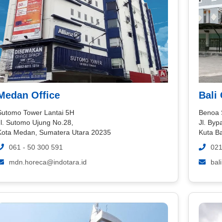
Medan Office
Bali 
Sutomo Tower Lantai 5H
Benoa 
Jl. Sutomo Ujung No.28,
Jl. By
Kota Medan, Sumatera Utara 20235
Kuta B
061 - 50 300 591
021
mdn.horeca@indotara.id
bal