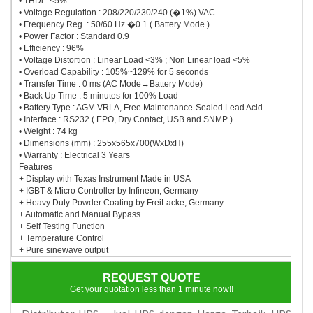
• THDi : <5%
• Voltage Regulation : 208/220/230/240 (�1%) VAC
• Frequency Reg. : 50/60 Hz �0.1 ( Battery Mode )
• Power Factor : Standard 0.9
• Efficiency : 96%
• Voltage Distortion : Linear Load <3% ; Non Linear load <5%
• Overload Capability : 105%~129% for 5 seconds
• Transfer Time : 0 ms (AC Mode→Battery Mode)
• Back Up Time : 5 minutes for 100% Load
• Battery Type : AGM VRLA, Free Maintenance-Sealed Lead Acid
• Interface : RS232 ( EPO, Dry Contact, USB and SNMP )
• Weight : 74 kg
• Dimensions (mm) : 255x565x700(WxDxH)
• Warranty : Electrical 3 Years
Features
+ Display with Texas Instrument Made in USA
+ IGBT & Micro Controller by Infineon, Germany
+ Heavy Duty Powder Coating by FreiLacke, Germany
+ Automatic and Manual Bypass
+ Self Testing Function
+ Temperature Control
+ Pure sinewave output
REQUEST QUOTE
Get your quotation less than 1 minute now!!