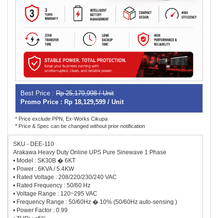
Best Price :
Rp 25,179,998 / Unit
Promo Price : Rp 18,129,599 / Unit
* Price exclude PPN, Ex-Works Cikupa
* Price & Spec can be changed without prior notification
SKU - DEE-110
Arakawa Heavy Duty Online UPS Pure Sinewave 1 Phase
• Model : SK30B � 6KT
• Power : 6KVA / 5.4KW
• Rated Voltage : 208/220/230/240 VAC
• Rated Frequency : 50/60 Hz
• Voltage Range : 120~295 VAC
• Frequency Range : 50/60Hz � 10% (50/60Hz auto-sensing )
• Power Factor : 0.99