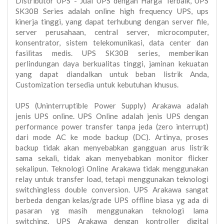
Distributor UPS - Jual UPS dengan Harga Terbaik, UPS
SK30B Series adalah online high frequency UPS, ups
kinerja tinggi, yang dapat terhubung dengan server file,
server perusahaan, central server, microcomputer,
konsentrator, sistem telekomunikasi, data center dan
fasilitas medis. UPS SK30B series, memberikan
perlindungan daya berkualitas tinggi, jaminan kekuatan
yang dapat diandalkan untuk beban listrik Anda,
Customization tersedia untuk kebutuhan khusus.
UPS (Uninterruptible Power Supply) Arakawa adalah
jenis UPS online. UPS Online adalah jenis UPS dengan
performance power transfer tanpa jeda (zero interrupt)
dari mode AC ke mode backup (DC). Artinya, proses
backup tidak akan menyebabkan gangguan arus listrik
sama sekali, tidak akan menyebabkan monitor flicker
sekalipun. Teknologi Online Arakawa tidak menggunakan
relay untuk transfer load, tetapi menggunakan teknologi
switchingless double conversion. UPS Arakawa sangat
berbeda dengan kelas/grade UPS offline biasa yg ada di
pasaran yg masih menggunakan teknologi lama
switching. UPS Arakawa dengan kontroller digital