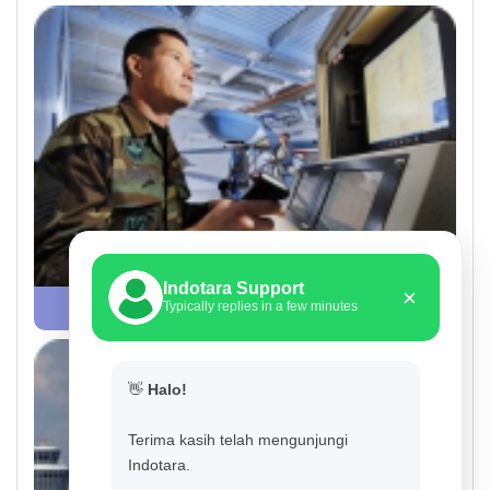
Indotara Support
×
Typically replies in a few minutes
Military & Defense
👋
Halo!
Terima kasih telah mengunjungi
Indotara.