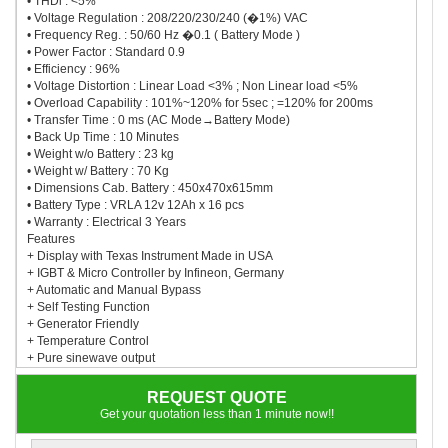
• THDi : <5%
• Voltage Regulation : 208/220/230/240 (�1%) VAC
• Frequency Reg. : 50/60 Hz �0.1 ( Battery Mode )
• Power Factor : Standard 0.9
• Efficiency : 96%
• Voltage Distortion : Linear Load <3% ; Non Linear load <5%
• Overload Capability : 101%~120% for 5sec ; =120% for 200ms
• Transfer Time : 0 ms (AC Mode→Battery Mode)
• Back Up Time : 10 Minutes
• Weight w/o Battery : 23 kg
• Weight w/ Battery : 70 Kg
• Dimensions Cab. Battery : 450x470x615mm
• Battery Type : VRLA 12v 12Ah x 16 pcs
• Warranty : Electrical 3 Years
Features
+ Display with Texas Instrument Made in USA
+ IGBT & Micro Controller by Infineon, Germany
+ Automatic and Manual Bypass
+ Self Testing Function
+ Generator Friendly
+ Temperature Control
+ Pure sinewave output
REQUEST QUOTE
Get your quotation less than 1 minute now!!