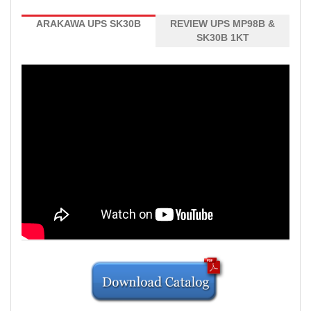
ARAKAWA UPS SK30B
REVIEW UPS MP98B &
SK30B 1KT