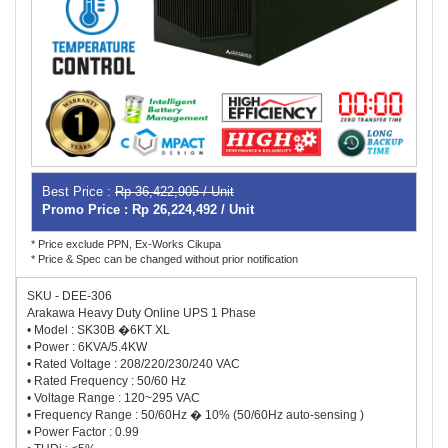
Best Price :
Rp 36,422,905 / Unit
Promo Price : Rp 26,224,492 / Unit
* Price exclude PPN, Ex-Works Cikupa
* Price & Spec can be changed without prior notification
SKU - DEE-306
Arakawa Heavy Duty Online UPS 1 Phase
• Model : SK30B �6KT XL
• Power : 6KVA/5.4KW
• Rated Voltage : 208/220/230/240 VAC
• Rated Frequency : 50/60 Hz
• Voltage Range : 120~295 VAC
• Frequency Range : 50/60Hz � 10% (50/60Hz auto-sensing )
• Power Factor : 0.99