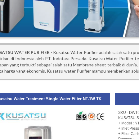
SATSU WATER PURIFIER
- Kusatsu Water Purifier adalah salah satu pr
irkan di Indonesia oleh PT. Indotara Persada. Kusatsu Water Purifie
Japan yang terbukti sebagai salah satu Membrane sheet terbaik di dunia,
ta harga yang ekonomis, Kusatsu water Purifier mampu memberikan solusi
usatsu Water Treatment Single Water Filter NT-1W TK
SKU - DWT-
KUSATSU So~
+ Model : 
+ Inlet Press
+ Filter Car
Process :