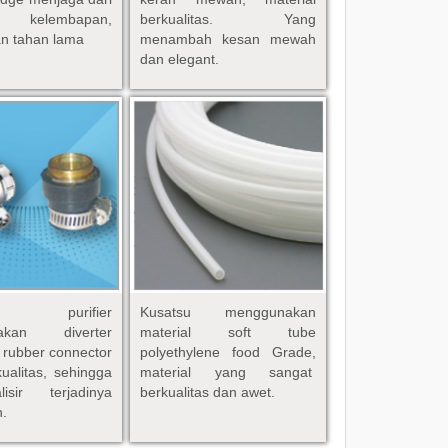
 kelembapan,
berkualitas. Yang
n tahan lama
menambah kesan mewah
dan elegant.
su purifier
Kusatsu
menggunakan
akan diverter
material soft tube
 rubber connector
polyethylene food Grade,
ualitas, sehingga
material yang sangat
lisir terjadinya
berkualitas dan awet.
n.