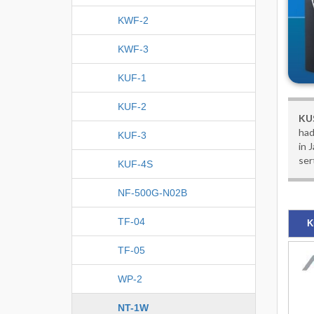
KWF-2
KWF-3
KUF-1
KUF-2
KU
had
KUF-3
in 
ser
KUF-4S
NF-500G-N02B
TF-04
K
TF-05
WP-2
NT-1W