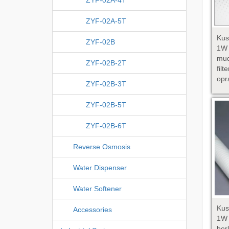
ZYF-02A-5T
Kus
ZYF-02B
1W 
mud
ZYF-02B-2T
fil
opr
ZYF-02B-3T
ZYF-02B-5T
ZYF-02B-6T
Reverse Osmosis
Water Dispenser
Water Softener
Kus
Accessories
1W 
be