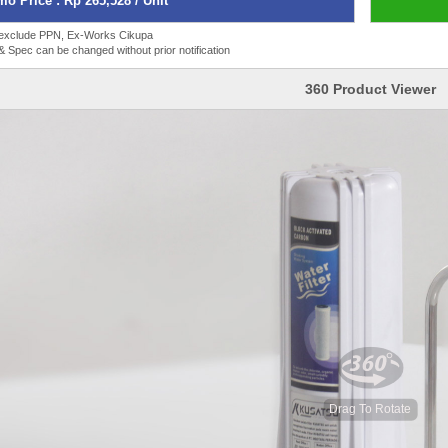
o Price : Rp 265,528 / Unit
 exclude PPN, Ex-Works Cikupa
 & Spec can be changed without prior notification
360 Product Viewer
Drag To Rotate