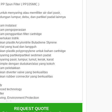
: PP Spun Filter ( PP105MIC )
untuk menyaring atau memfilter air dari pasir,
ndungan lumpur, debu, dan partikel padat lainnya
am instalasi
lam pengoperasian
am penggantian filter cartridge
rlukan listrik
an plastik Arcylontrile Butadiene Styrene
rial yang kuat dan tangguh
an plastik polypropylene untuk bahan cartridge
yaring partikelpartikel sedimen padat
aring pasir, lumpur, lumut, kerak, karat
simple dengan dudukan/alas yang kokoh
lam peletakkan
an diverter valve yang berkualitas
an rubber connector yang berkualitas
ty
nced technology
lter
ving, Environment Protection
 new design
am penggantian filter
REQUEST QUOTE