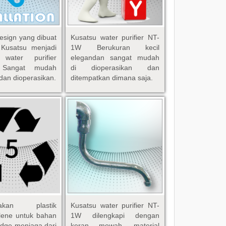
sign yang dibuat
Kusatsu water purifier NT-
 Kusatsu menjadi
1W Berukuran kecil
 water purifier
elegandan sangat mudah
 Sangat mudah
di dioperasikan dan
dan dioperasikan.
ditempatkan dimana saja.
nakan plastik
Kusatsu water purifier NT-
lene untuk bahan
1W dilengkapi dengan
tridge menjaga dari
keran mewah, material