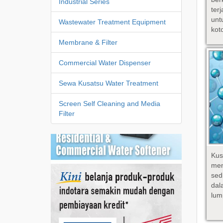
Industrial Series
te
un
Wastewater Treatment Equipment
koto
Membrane & Filter
Commercial Water Dispenser
Sewa Kusatsu Water Treatment
Screen Self Cleaning and Media
Filter
Ku
men
se
dal
lum