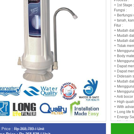
+ 1st Stage 
Fungsi :
+ Berfungsi 
+ tanah, ka
Fitur :
+ Mudah dal
+ Mudah da
+ Mudah dal
+ Tidak meme
+ Menggunak
+ Body mate
+ Menggunak
+ Dapat men
+ Dapat meny
+ Didesain 
+ Mudah da
+ Menggunak
+ Menggunak
+ Anti bocor
+ High quali
+ With adva
+ Long life fi
+ Energy Sa
+ Attractive
+ Mudah dal
 Price :
Rp 368,789 / Unit