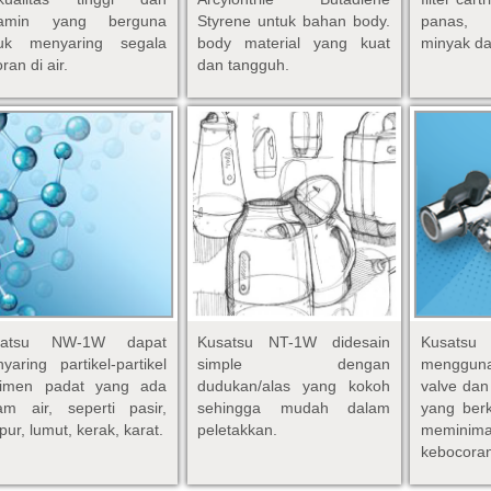
rjamin
yang berguna
Styrene untuk bahan body.
panas,
tuk menyaring segala
body material yang kuat
minyak da
ran di air.
dan tangguh.
satsu NW-1W dapat
Kusatsu NT-1W didesain
Kusat
yaring partikel-partikel
simple dengan
menggun
dimen padat yang ada
dudukan/alas yang kokoh
valve dan
am air, seperti pasir,
sehingga mudah dalam
yang berk
pur, lumut, kerak, karat.
peletakkan.
meminima
kebocora