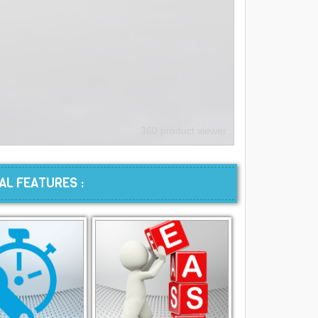
360 product viewer
AL FEATURES :