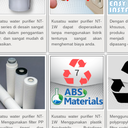
atsu water purifier NT-
Kusatsu water purifier NT-
Dengan de
series di desain sangat
1W dapat dioperasikan
khsusus,
ah dalam penggantian
tanpa menggunakan listrik
produku
ter. dan sangat mudah di
tentunya sangat akan
menjadi
asikan.
menghemat biaya anda.
dipasang 
atsu water purifier NT-
Kusatsu water purifier NT-
Menggu
Menggunakan filter PP
1W Menggunakan plastik
polypropy
rkualitas tinggi dan
Arcylontrile Butadiene
filter car