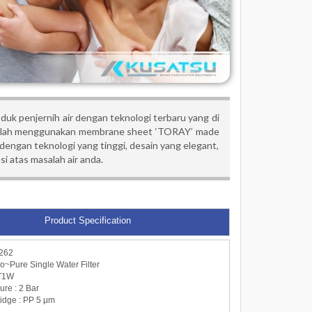
oduk penjernih air dengan teknologi terbaru yang di
r telah menggunakan membrane sheet ‘TORAY’ made
 dengan teknologi yang tinggi, desain yang elegant,
 atas masalah air anda.
Product Specification
262
Pure Single Water Filter
NT1W
ure : 2 Bar
tridge : PP 5 μm