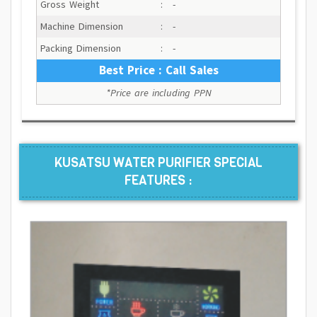
Gross Weight
:
-
Machine Dimension
:
-
Packing Dimension
:
-
Best Price : Call Sales
*Price are including PPN
KUSATSU WATER PURIFIER SPECIAL
FEATURES :