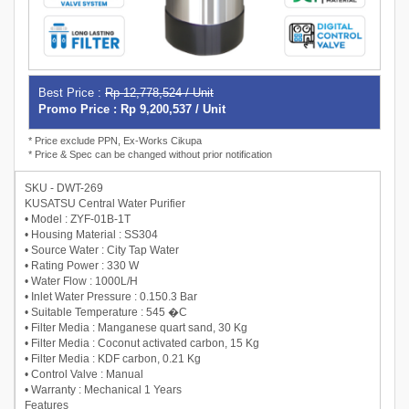
Best Price :
Rp 12,778,524 / Unit
Promo Price : Rp 9,200,537 / Unit
* Price exclude PPN, Ex-Works Cikupa
* Price & Spec can be changed without prior notification
SKU - DWT-269
KUSATSU Central Water Purifier
• Model : ZYF-01B-1T
• Housing Material : SS304
• Source Water : City Tap Water
• Rating Power : 330 W
• Water Flow : 1000L/H
• Inlet Water Pressure : 0.150.3 Bar
• Suitable Temperature : 545 �C
• Filter Media : Manganese quart sand, 30 Kg
• Filter Media : Coconut activated carbon, 15 Kg
• Filter Media : KDF carbon, 0.21 Kg
• Control Valve : Manual
• Warranty : Mechanical 1 Years
Features