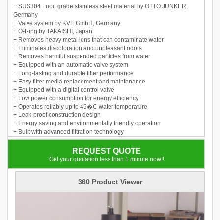
+ SUS304 Food grade stainless steel material by OTTO JUNKER,
Germany
+ Valve system by KVE GmbH, Germany
+ O-Ring by TAKAISHI, Japan
+ Removes heavy metal ions that can contaminate water
+ Eliminates discoloration and unpleasant odors
+ Removes harmful suspended particles from water
+ Equipped with an automatic valve system
+ Long-lasting and durable filter performance
+ Easy filter media replacement and maintenance
+ Equipped with a digital control valve
+ Low power consumption for energy efficiency
+ Operates reliably up to 45�C water temperature
+ Leak-proof construction design
+ Energy saving and environmentally friendly operation
+ Built with advanced filtration technology
+ Equipped with automatic backwash function
REQUEST QUOTE
Get your quotation less than 1 minute now!!
360 Product Viewer