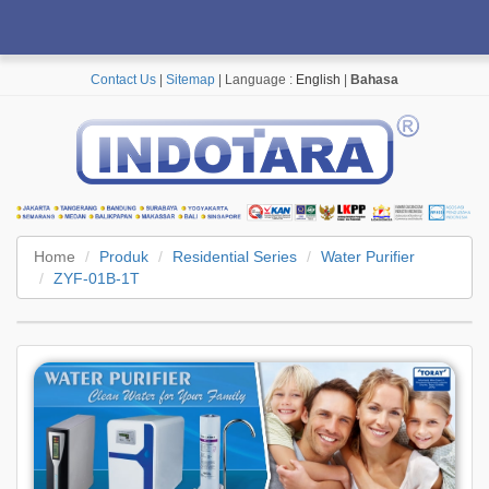
Contact Us
|
Sitemap
| Language :
English
|
Bahasa
Home
Produk
Residential Series
Water Purifier
ZYF-01B-1T