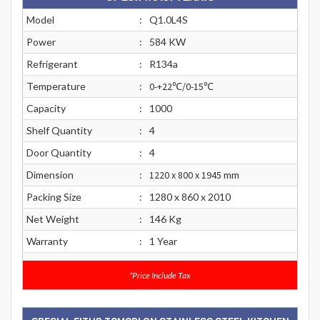
Model
:
Q1.0L4S
Power
:
584 KW
Refrigerant
:
R134a
Temperature
:
0
-+22℃/0
-15
℃
Capacity
:
1000
Shelf Quantity
:
4
Door Quantity
:
4
Dimension
:
1220 x 800 x 1945
mm
Packing Size
:
1280 x 860 x 2010
Net Weight
:
146 Kg
Warranty
:
1 Year
*Price Include Tax