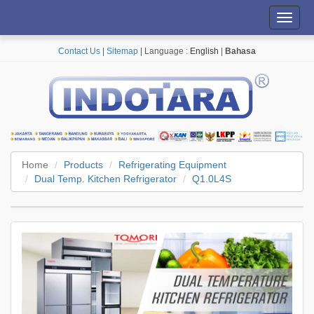
Toggl
navig
Contact Us
|
Sitemap
| Language :
English
|
Bahasa
Home
Products
Refrigerating Equipment
Dual Temp. Kitchen Refrigerator
Q1.0L4S