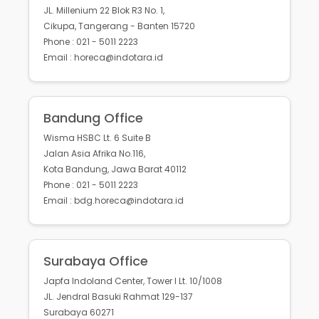
JL. Millenium 22 Blok R3 No. 1,
Cikupa, Tangerang - Banten 15720
Phone : 021 - 5011 2223
Email : horeca@indotara.id
Bandung Office
Wisma HSBC Lt. 6 Suite B
Jalan Asia Afrika No.116,
Kota Bandung, Jawa Barat 40112
Phone : 021 - 5011 2223
Email : bdg.horeca@indotara.id
Surabaya Office
Japfa Indoland Center, Tower I Lt. 10/1008
JL. Jendral Basuki Rahmat 129-137
Surabaya 60271