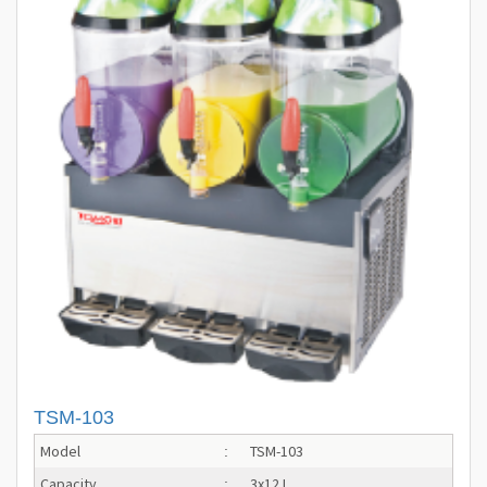
TSM-103
Model
TSM-103
:
Capacity
3x12 L
: