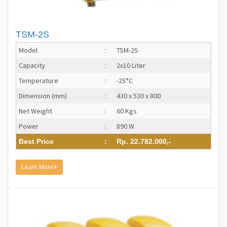
TSM-2S
Model
TSM-2S
:
Capacity
2x10 Liter
:
Temperature
-25°C
:
Dimension (mm)
430 x 530 x 800
:
Net Weight
:
60 Kgs
Power
:
890 W
Best Price
:
Rp. 22.782.000,-
Learn More