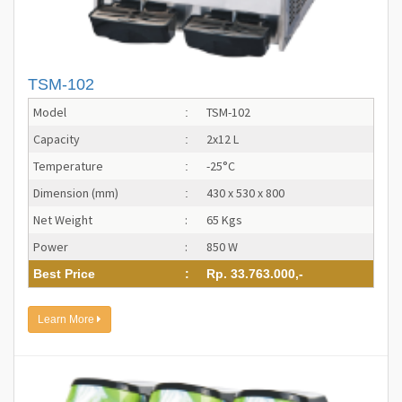
TSM-102
Model
TSM-102
:
Capacity
2x12 L
:
Temperature
-25°C
:
Dimension (mm)
430 x 530 x 800
:
Net Weight
:
65 Kgs
Power
:
850 W
Best Price
:
Rp. 33.763.000,-
Learn More