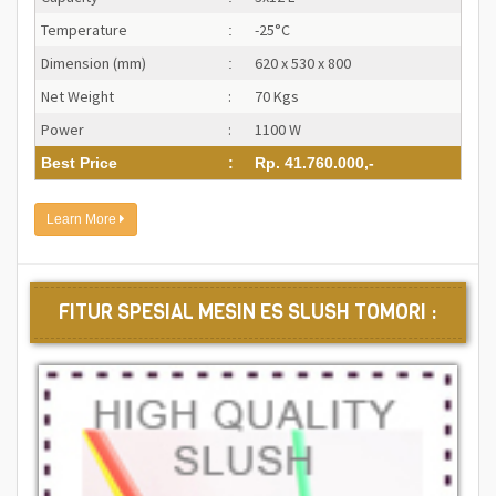
Temperature
-25°C
:
Dimension (mm)
620 x 530 x 800
:
Net Weight
:
70 Kgs
Power
:
1100 W
Best Price
:
Rp. 41.760.000,-
Learn More
FITUR SPESIAL MESIN ES SLUSH TOMORI :