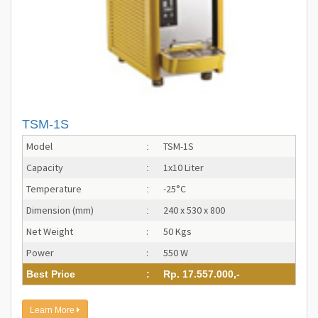
TSM-1S
Model
TSM-1S
:
Capacity
1x10 Liter
:
Temperature
-25°C
:
Dimension (mm)
240 x 530 x 800
:
Net Weight
:
50 Kgs
Power
:
550 W
Best Price
:
Rp. 17.557.000,-
Learn More