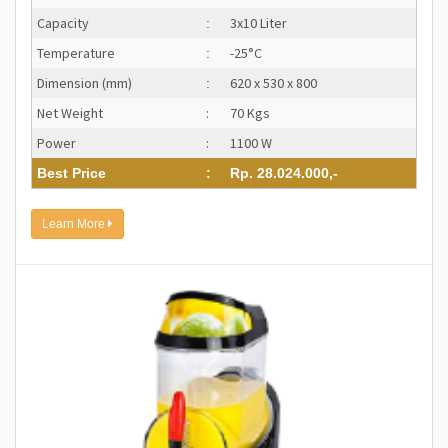
Capacity
3x10 Liter
:
Temperature
-25°C
:
Dimension (mm)
620 x 530 x 800
:
Net Weight
:
70 Kgs
Power
:
1100 W
Best Price
:
Rp. 28.024.000,-
Learn More