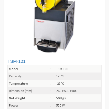
TSM-101
Model
TSM-101
:
Capacity
1x12 L
:
Temperature
-25°C
:
Dimension (mm)
240 x 530 x 800
:
Net Weight
:
50 Kgs
Power
:
550 W