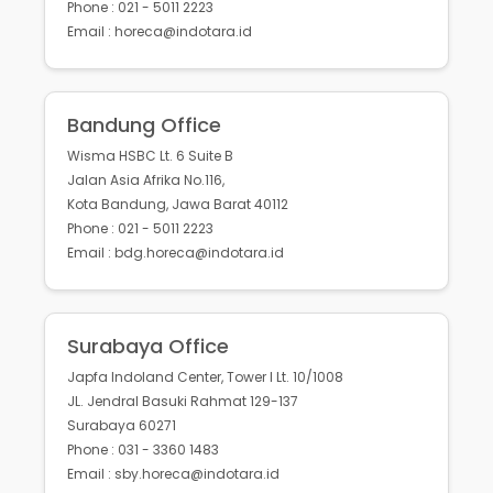
Phone : 021 - 5011 2223
Email : horeca@indotara.id
Bandung Office
Wisma HSBC Lt. 6 Suite B
Jalan Asia Afrika No.116,
Kota Bandung, Jawa Barat 40112
Phone : 021 - 5011 2223
Email : bdg.horeca@indotara.id
Surabaya Office
Japfa Indoland Center, Tower I Lt. 10/1008
JL. Jendral Basuki Rahmat 129-137
Surabaya 60271
Phone : 031 - 3360 1483
Email : sby.horeca@indotara.id