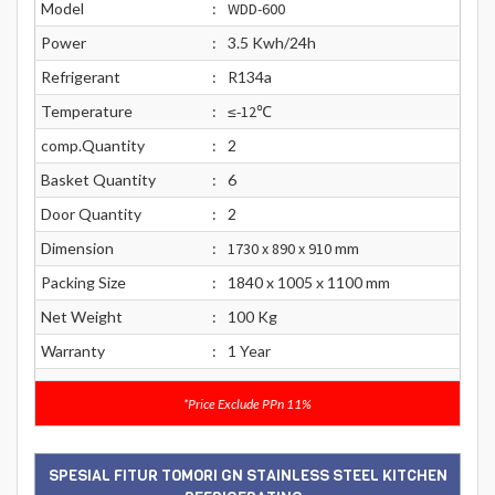
Model
:
WDD-600
Power
:
3.5 Kwh/24h
Refrigerant
:
R134a
Temperature
:
≤-12℃
comp.Quantity
:
2
Basket Quantity
:
6
Door Quantity
:
2
Dimension
:
1730 x 890 x 910
mm
Packing Size
:
1840 x 1005 x 1100 mm
Net Weight
:
100 Kg
Warranty
:
1 Year
*Price Exclude PPn 11%
SPESIAL FITUR TOMORI GN STAINLESS STEEL KITCHEN