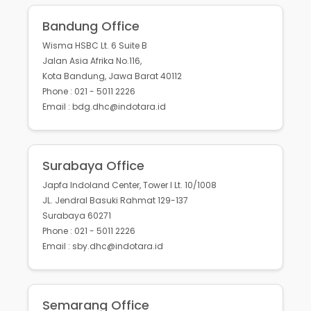
Bandung Office
Wisma HSBC Lt. 6 Suite B
Jalan Asia Afrika No.116,
Kota Bandung, Jawa Barat 40112
Phone : 021 - 5011 2226
Email : bdg.dhc@indotara.id
Surabaya Office
Japfa Indoland Center, Tower I Lt. 10/1008
JL. Jendral Basuki Rahmat 129-137
Surabaya 60271
Phone : 021 - 5011 2226
Email : sby.dhc@indotara.id
Semarang Office