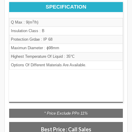
SPECIFICATION
3
Q Max : 9(m
/h)
Insulation Class : B
Protection Grdae : IP 68
Maximun Diameter : ɸ98mm
Highest Temperature Of Liquid : 35°C
Options Of Different Materials Are Available.
* Price Exclude PPn 11%
Best Price : Call Sales