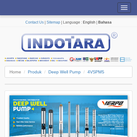
Toggl
navig
Contact Us
|
Sitemap
| Language :
English
|
Bahasa
Home
Produk
Deep Well Pump
4VSPM5