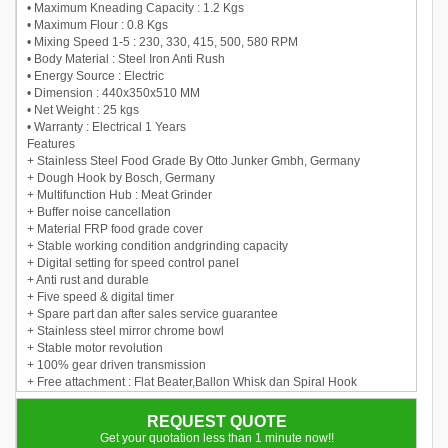
• Maximum Kneading Capacity : 1.2 Kgs
• Maximum Flour : 0.8 Kgs
• Mixing Speed 1-5 : 230, 330, 415, 500, 580 RPM
• Body Material : Steel Iron Anti Rush
• Energy Source : Electric
• Dimension : 440x350x510 MM
• Net Weight : 25 kgs
• Warranty : Electrical 1 Years
Features
+ Stainless Steel Food Grade By Otto Junker Gmbh, Germany
+ Dough Hook by Bosch, Germany
+ Multifunction Hub : Meat Grinder
+ Buffer noise cancellation
+ Material FRP food grade cover
+ Stable working condition andgrinding capacity
+ Digital setting for speed control panel
+ Anti rust and durable
+ Five speed & digital timer
+ Spare part dan after sales service guarantee
+ Stainless steel mirror chrome bowl
+ Stable motor revolution
+ 100% gear driven transmission
+ Free attachment : Flat Beater,Ballon Whisk dan Spiral Hook
REQUEST QUOTE
Get your quotation less than 1 minute now!!