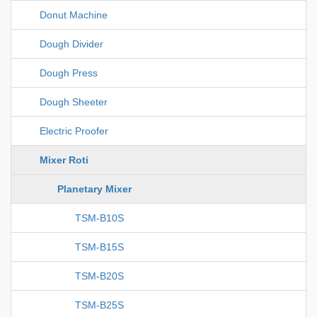
Donut Machine
Dough Divider
Dough Press
Dough Sheeter
Electric Proofer
Mixer Roti
Planetary Mixer
TSM-B10S
TSM-B15S
TSM-B20S
TSM-B25S