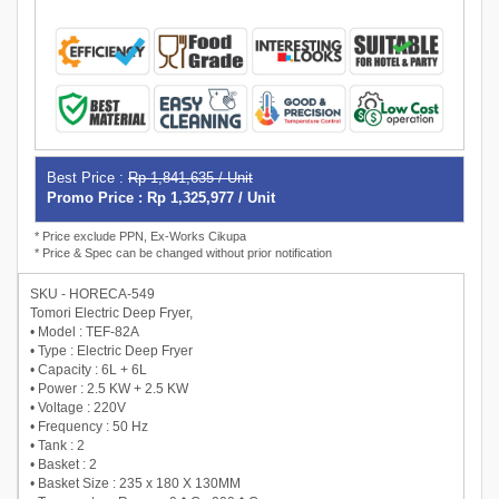
Best Price :
Rp 1,841,635 / Unit
Promo Price : Rp 1,325,977 / Unit
* Price exclude PPN, Ex-Works Cikupa
* Price & Spec can be changed without prior notification
SKU - HORECA-549
Tomori Electric Deep Fryer,
• Model : TEF-82A
• Type : Electric Deep Fryer
• Capacity : 6L + 6L
• Power : 2.5 KW + 2.5 KW
• Voltage : 220V
• Frequency : 50 Hz
• Tank : 2
• Basket : 2
• Basket Size : 235 x 180 X 130MM