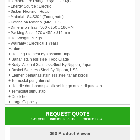
• Temperature Range : 0�C - 200�C
• Energy Source : Electric
• Sistem Heating : Heater
• Material : SUS304 (Foodgrade)
• Ketebalan Material (MM) : 0.5
• Dimension Tray : 300 x 250 x 180MM
• Packing Size : 570 x 455 x 315 mm
• Net Weight : 9 Kgs
• Warranty : Electrical 1 Years
Features
+ Heating Element By Kashima, Japan
+ Bahan stainless steel Food Grade
+ Body Material Stainless Steel By Nippon, Japan
+ Basket Stainless Steel By Nippon, USA
+ Elemen pemanas stainless steel tahan korosi
+ Termostat pengatur suhu
+ Handle dari bahan plastik sehingga aman digunakan
+ Termostat suhu stabil
+ Quick hot
+ Large Capacity
REQUEST QUOTE
Get your quotation less than 1 minute now!!
360 Product Viewer