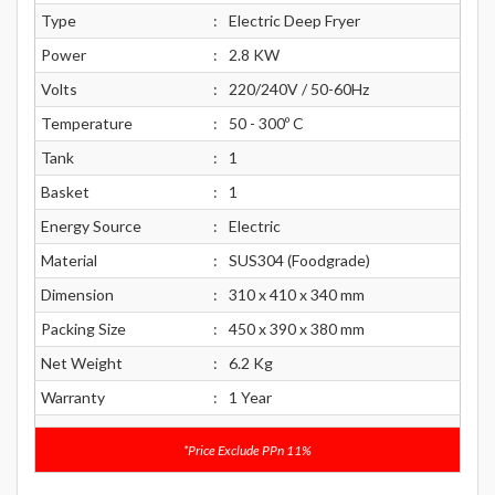
Type
:
Electric Deep Fryer
Power
:
2.8 KW
Volts
:
220/240V / 50-60Hz
Temperature
:
50 - 300º C
Tank
:
1
Basket
:
1
Energy Source
:
Electric
Material
:
SUS304 (Foodgrade)
Dimension
:
310 x 410 x 340 mm
Packing Size
:
450 x 390 x 380 mm
Net Weight
:
6.2 Kg
Warranty
:
1 Year
*Price Exclude PPn 11%